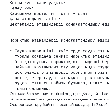
Кесім күні және уақыты:                  
Төлеу күні:                              
Қарсылама шектелімді өтінімдерді         
қанағатандыру тәсілі:                    
Шектелімді өтінімдерді қанағаттандыру әді
                                         
                                         
Нарықтық өтінімдерді қанағаттандыру әдісі
-----------------------------------------
* Сауда-клирингілік жүйелерде сауда-сатты
  туралы қағидаға сәйкес нарықтық өтінімд
  бір қатысушыға нарықтық өтінімдерді бер
  пайызын қамтамасыз ету мақсатында сауда
  шектелімді өтінімдерді бергеннен кейін 
  ретте, егер сауда-саттыққа бір қатысушы
  рұқсат етілген пайызы бұзылса, шектелім
Өтінімде баға ретінде төртінші ондық таңбаға дейінгі
облигацияның "таза" (жинақталған сыйақыны есепке алма
Осы орналастыру бойынша есеп айырысулар Т+2 сызба