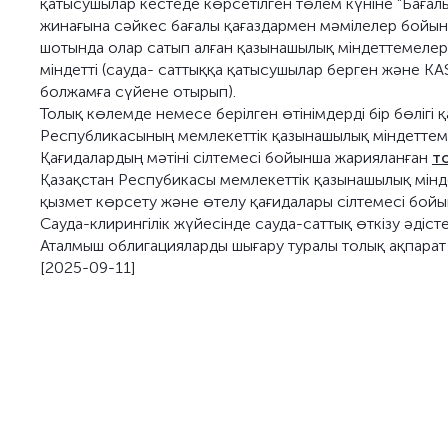
қатысушылар кестеде көрсетілген төлем күніне "Бағал
жинағына сәйкес бағалы қағаздармен мәмілелер бойын
шотында олар сатып алған қазынашылық міндеттемелерд
міндетті (сауда- саттыққа қатысушылар берген және KA
болжамға сүйене отырып).
Толық көлемде немесе берілген өтінімдерді бір бөлігі 
Республикасының мемлекеттік қазынашылық міндеттеме
Қағидалардың мәтіні сілтемесі бойынша жарияланған
т
Қазақстан Респубикасы мемлекеттік қазынашылық мінд
қызмет көрсету және өтелу қағидалары сілтемесі бой
Сауда-клирингілік жүйесінде сауда-саттық өткізу әдіс
Аталмыш облигацияларды шығару туралы толық ақпарат
[2025-09-11]