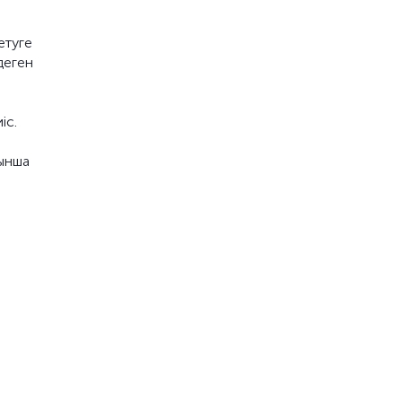
етуге
деген
н
іс.
йынша