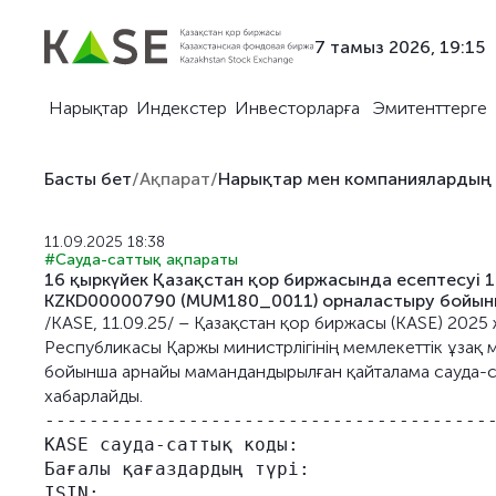
7 тамыз 2026, 19:15
Нарықтар
Индекстер
Инвесторларға
Эмитенттерге
Басты бет
/
Ақпарат
/
Нарықтар мен компаниялардың
11.09.2025 18:38
#Сауда-саттық ақпараты
16 қыркүйек Қазақстан қор биржасында есептесуі 1
KZKD00000790 (MUM180_0011) орналастыру бойын
/KASE, 11.09.25/ – Қазақстан қор биржасы (KASE) 202
Республикасы Қаржы министрлігінің мемлекеттік ұзақ
бойынша арнайы мамандандырылған қайталама сауда-сатт
хабарлайды.
-----------------------------------------
KASE сауда-саттық коды:                  
Бағалы қағаздардың түрі:                 
ISIN:                                    