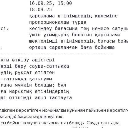
          16.09.25, 15:00

          18.09.25

          қарсылама өтінімдердің көлеміне

          пропорционалды түрде

сі:       кесімдеу бағасына тең немесе сатушы
          үшін ұтымдырақ болатын қарсылама

          шектелімді өтінімдердің бағасы бойы
:         орташа сараланған баға бойынша

----------------------------------------

қты өткізу әдістері

ерді беру сауда-саттыққа

удің рұқсат етілген

-саттыққа қатысушы

ғана мүмкін болады; бұл

ға нарықтық өтінімдердің

ді өтінімді алып тастауға

 дәлдікпен көрсетілген номиналды құнынан пайызбен көрсетілг
ғанда) бағасы көрсетілуі тиіс.
сы бойынша жүзеге асырылатын болады. Сауда-саттыққа