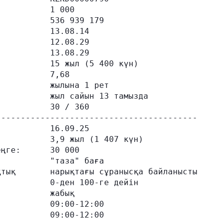
          1 000

          536 939 179

          13.08.14

          12.08.29

          13.08.29

          15 жыл (5 400 күн)

          7,68

          жылына 1 рет

          жыл сайын 13 тамызда

          30 / 360

----------------------------------------

          16.09.25

          3,9 жыл (1 407 күн)

ңге:      30 000

          "таза" баға

тық       нарықтағы сұранысқа байланысты

          0-ден 100-ге дейін

          жабық

          09:00-12:00

          09:00-12:00
