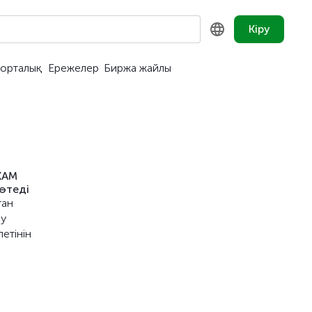
Кіру
орталық
Ережелер
Биржа жайлы
KZ
RU
EN
КАМ
өтеді
тан
ру
етінін