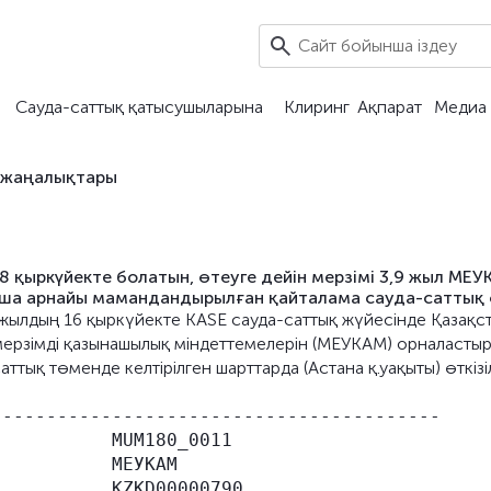
Сауда-саттық қатысушыларына
Клиринг
Ақпарат
Медиа 
 жаңалықтары
8 қыркүйекте болатын, өтеуге дейін мерзімі 3,9 жыл МЕУ
ша арнайы мамандандырылған қайталама сауда-саттық 
5 жылдың 16 қыркүйекте KASE сауда-саттық жүйесінде Қазақс
 мерзімді қазынашылық міндеттемелерін (МЕУКАМ) орналасты
ық төменде келтірілген шарттарда (Астана қ.уақыты) өткізіл
----------------------------------------

          MUM180_0011

          МЕУКАМ

          KZKD00000790
