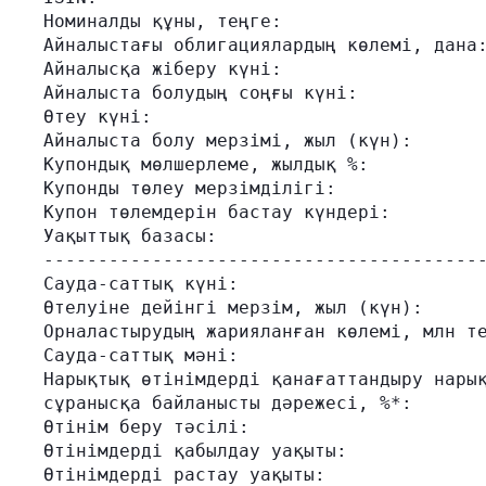
Номиналды құны, теңге:                   
Айналыстағы облигациялардың көлемі, дана:
Айналысқа жіберу күні:                   
Айналыста болудың соңғы күні:            
Өтеу күні:                               
Айналыста болу мерзімі, жыл (күн):       
Купондық мөлшерлеме, жылдық %:           
Купонды төлеу мерзімділігі:              
Купон төлемдерін бастау күндері:         
Уақыттық базасы:                         
-----------------------------------------
Сауда-саттық күні:                       
Өтелуіне дейінгі мерзім, жыл (күн):      
Орналастырудың жарияланған көлемі, млн те
Сауда-саттық мәні:                       
Нарықтық өтінімдерді қанағаттандыру нарық
сұранысқа байланысты дәрежесі, %*:       
Өтінім беру тәсілі:                      
Өтінімдерді қабылдау уақыты:             
Өтінімдерді растау уақыты:               