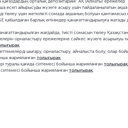
ы қағаздардың орталық депозитарийі" АҚ (Алматы) ережелер
ша есеп айырысуды жүзеге асыру үшін пайдаланылатын ақша
і төлеу үшін жеткілікті сомада ақшаның болуын қамтамасыз 
SE қабылдаған барлық өтінімдер қанағаттандырылуға жатады 
қанағаттандырылған жағдайда, тиісті сомасын төлеу Қазақста
лерін орналастыру ережелеріне сәйкес жүзеге асырылуы ти
олығырақ
еттемелерді шығару, орналастыру, айналыста болу, олар бо
ынша жарияланған
толығырақ
тері туралы қағида сілтемесі бойынша жарияланған
толығырақ
 сілтемесі бойынша жарияланған
толығырақ