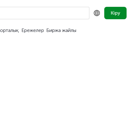
Кіру
орталық
Ережелер
Биржа жайлы
KZ
RU
EN