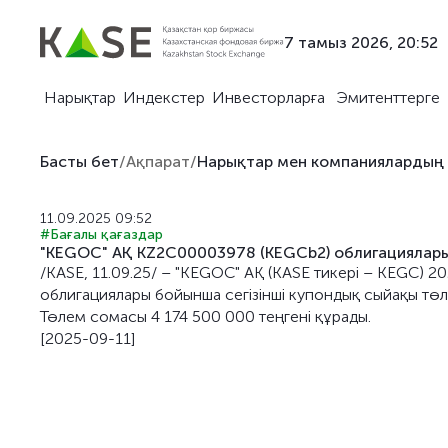
7 тамыз 2026, 20:52
Нарықтар
Индекстер
Инвесторларға
Эмитенттерге
Басты бет
/
Ақпарат
/
Нарықтар мен компаниялардың
11.09.2025 09:52
#Бағалы қағаздар
"KEGOC" АҚ KZ2C00003978 (KEGCb2) облигациялары 
/KASE, 11.09.25/ – "KEGOC" АҚ (KASE тикері – KEGC)
облигациялары бойынша сегiзiншi купондық сыйақы төл
Төлем сомасы 4 174 500 000 теңгені құрады.
[2025-09-11]