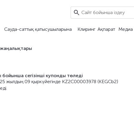
Сауда-саттық қатысушыларына
Клиринг
Ақпарат
Медиа 
 жаңалықтары
бойынша сегiзiншi купонды төледі
 2025 жылдың 09 қыркүйегiнде KZ2C00003978 (KEGCb2)
еді.