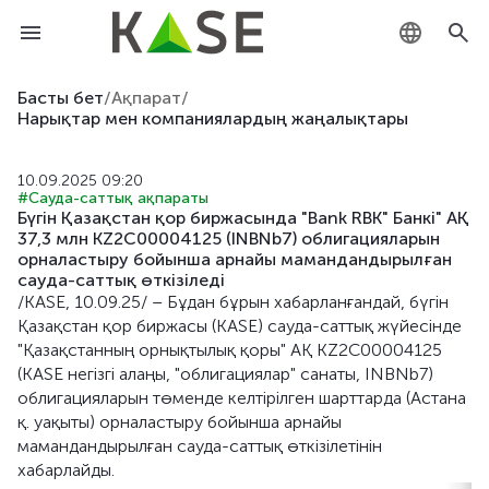
KZ
Басты бет
/
Ақпарат
/
Нарықтар мен компаниялардың жаңалықтары
RU
10.09.2025 09:20
EN
#Сауда-саттық ақпараты
Бүгін Қазақстан қор биржасында "Bank RBK" Банкі" АҚ
37,3 млн KZ2C00004125 (INBNb7) облигацияларын
орналастыру бойынша арнайы мамандандырылған
сауда-саттық өткізіледі
/KASE, 10.09.25/ – Бұдан бұрын хабарланғандай, бүгін
Қазақстан қор биржасы (KASE) сауда-саттық жүйесінде
"Қазақстанның орнықтылық қоры" АҚ KZ2C00004125
(KASE негізгі алаңы, "облигациялар" санаты, INBNb7)
облигацияларын төменде келтірілген шарттарда (Астана
қ. уақыты) орналастыру бойынша арнайы
мамандандырылған сауда-саттық өткізілетінін
хабарлайды.