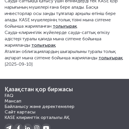
Сауда-саттыққа қатысу үшін өтінімдерді тек KASE қор
нарығының мүшелері ғана бере алады. Басқа
инвесторлар осы заңды тұлғалар арқылы өтініш бере
алады. KASE мүшелерінің толық тізімі мына сілтеме
бойынша жарияланған
толығырақ
Сауда-клирингілік жүйелерде сауда-саттық өткізу
әдістері туралы қағида мына сілтеме бойынша
жарияланды
толығырақ
Аталған облигациялардың шығарылымы туралы толық
ақпарат мына сілтеме бойынша жарияланды
толығырақ
[2025-09-10]
Қазақстан қор биржасы
FAQ
Мансап
Байланысу және деректемелер
Сайт картасы
KASE клирингтік орталығы АҚ