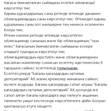
бағасы (жинақталған сыйақыны есепке алмағанда)
көрсетілуі тиіс.
Қаржы құралдарының саны ретінде өтінімде данамен
облигациялардың саны көрсетілуі тиіс. Өтінімдегі қаржы
құралының саны лот мөлшеріне тең немесе еселенген
болуы тиіс.
Өтінім көлемі ретінде өтінімде көрсетілген
облигациялар санының және бір облигацияның "таза
емес" бағасының (жинақталған сыйақыны ескере
отырып) туындысы көрсетілуі тиіс.
облигациялардың кірістілігін және облигациялармен
жасалған мәмілелер сомасын есептеу әдістемесінің 4
тарауына сәйкес есептеледі
толығырақ
Есептесулерді "Бағалы қағаздардың орталық
депозитарийі" АҚ өзінің ережелер жинағына сәйкес
жүзеге асырады. Бағалы қағаздарды сатып алушы "Бағалы
қағаздардың орталық депозитарийі" АҚ шотында өзі
сатып алған бағалы қағаздарға ақы төлеуге ақшаның
төленетін уақыт кестесінде көрсетілгенге дейін болуын
қамтамасыз етуге міндетті.