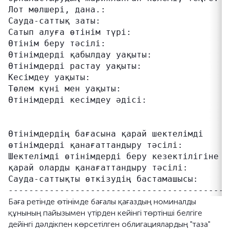
Лот мөлшері, дана.:                       1

Сауда-саттық заты:                        "т
Сатып алуға өтінім түрі:                  ше
Өтінім беру тәсілі:                       жа
Өтінімдерді қабылдау уақыты:              11
Өтінімдерді растау уақыты:                11
Кесімдеу уақыты:                          14
Төлем күні мен уақыты:                    1
Өтінімдерді кесімдеу әдісі:               б
                                          н
                                          ке
Өтінімдердің бағасына қарай шектелімді    б
өтінімдерді қанағаттандыру тәсілі:

Шектелімді өтінімдерді беру кезектілігіне қ
қарай оларды қанағаттандыру тәсілі:       у
Сауда-саттықты өткізудің бастамашысы:     "
Баға ретінде өтінімде бағалы қағаздың номиналды
құнының пайызымен үтірден кейінгі төртінші белгіге
дейінгі дәлдікпен көрсетілген облигациялардың "таза"