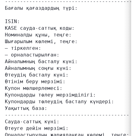
-------------------------------------------
Бағалы қағаздардың түрі:                  к
                                          об
ISIN:                                     KZ
KASE сауда-саттық коды:                   IN
Номиналды құны, теңге:                    1 
Шығарылым көлемі, теңге:

– тіркелген:                              2
– орналастырылған:                        2
Айналымның басталу күні:                  22
Айналымның соңғы күні:                    21
Өтеудің басталу күні:                     22
Өтінім беру мерзімі:                      1
Купон мөлшерлемесі:                       ж
Купондарды төлеу мерзімділігі:            жы
Купондарды төлеудің басталу күндері:      ж
Уақыттық база:                            30
----------------------------------------- -
Сауда-саттық күні:                        10
Өтеуге дейін мерзімі:                     7
Орналастырудың жарияланған көлемі, теңге: 3