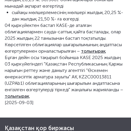
мынадай ақпарат өзгертілді
сыйақы мөлшерлемесінің мөлшері жылдық 20,25 %-
дан жылдық 21,50 %- ға өзгерді.
04 қыркүйектен бастап KASE-де аталған
облигациялармен сауда-саттық қайта басталады, олар
2025 жылдың 22 тамызынан бастап тоқтатылды.
Көрсетілген облигациялар шығарылымының аңдатпасы
өзгертулермен орналастырылған –
толығырақ
Бұған дейін осы тақырып бойынша KASE 2025 жылдың
03 қыркүйегіндегі "Қазақстан Республикасының Қаржы
нарығын реттеу және дамыту агенттігі "Өскемен
өнеркәсіптік арматура зауыты" АҚ KZ2C00013811
(UZPAb1) облигацияларының шығарылым аңдатпасына
енгізілген өзгертулерді тіркеді" жаңалығы жарияланды –
толығырақ
[2025-09-03]
Қазақстан қор биржасы