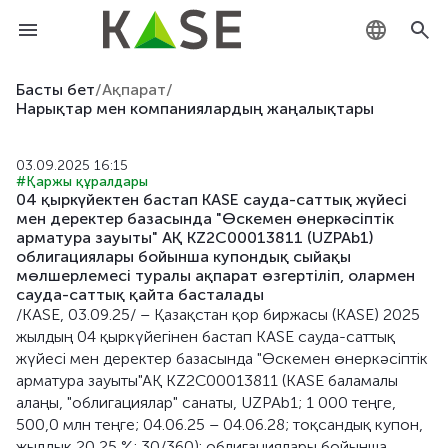
KZ
Басты бет
/
Ақпарат
/
Нарықтар мен компаниялардың жаңалықтары
RU
03.09.2025 16:15
EN
#Қаржы құралдары
04 қыркүйектен бастап KASE сауда-саттық жүйесі
мен деректер базасында "Өскемен өнеркәсіптік
арматура зауыты" АҚ KZ2C00013811 (UZPAb1)
облигациялары бойынша купондық сыйақы
мөлшерлемесі туралы ақпарат өзгертіліп, олармен
сауда-саттық қайта басталады
/KASE, 03.09.25/ – Қазақстан қор биржасы (KASE) 2025
жылдың 04 қыркүйегінен бастап KASE сауда-саттық
жүйесі мен деректер базасында "Өскемен өнеркәсіптік
арматура зауыты"АҚ KZ2C00013811 (KASE баламалы
алаңы, "облигациялар" санаты, UZPAb1; 1 000 теңге,
500,0 млн теңге; 04.06.25 – 04.06.28; тоқсандық купон,
жылдық 20,25 %; 30/360): облигациялары бойынша