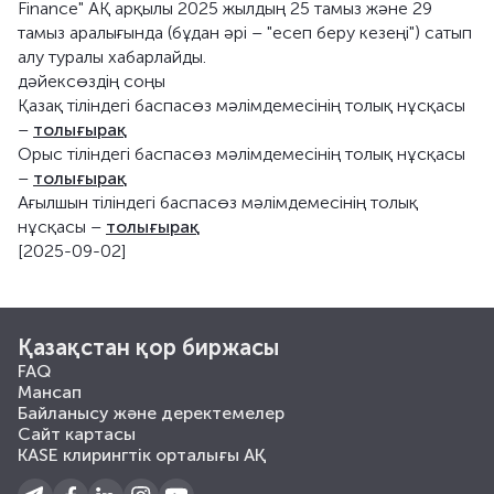
Finance" АҚ арқылы 2025 жылдың 25 тамыз және 29
тамыз аралығында (бұдан әрі – "есеп беру кезеңі") сатып
алу туралы хабарлайды.
дәйексөздің соңы
Қазақ тіліндегі баспасөз мәлімдемесінің толық нұсқасы
–
толығырақ
Орыс тіліндегі баспасөз мәлімдемесінің толық нұсқасы
–
толығырақ
Ағылшын тіліндегі баспасөз мәлімдемесінің толық
нұсқасы –
толығырақ
[2025-09-02]
Қазақстан қор биржасы
FAQ
Мансап
Байланысу және деректемелер
Сайт картасы
KASE клирингтік орталығы АҚ