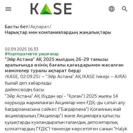
KZ
Басты бет
/
Ақпарат
/
Нарықтар мен компаниялардың жаңалықтары
RU
02.09.2025 16:33
EN
#Корпоративтік уақиғалар
"Эйр Астана" АҚ 2025 жылдың 26-29 тамызы
аралығында өзінің бағалы қағаздарымен жасалған
мәмілелер туралы ақпарат берді
/KASE, 02.09.25/ – "Эйр Астана" АҚ (KASE тикері – AIRA)
былай деп хабарлады:
дәйексөздің басы
"Эйр Астана" АҚ (бұдан әрі - "Қоғам") 2025 жылғы 14
наурызда жарияланған Акциялар мен ҒДҚ-ды сатып алу
бағдарламасына сәйкес ("Бағдарлама") Қоғамның жай
акцияларының ("Акциялар") және Акцияларға қатысты
құқықтарды куәландыратын ғаламдық депозитарлық
қолхаттардың ("ҒДҚ") төменде көрсетілген санын "Halyk