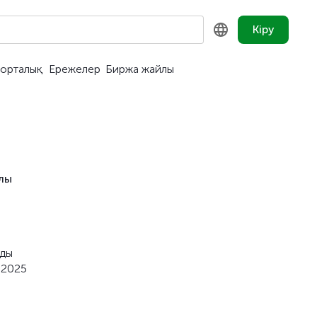
Кіру
орталық
Ережелер
Биржа жайлы
KZ
RU
EN
лы
рды
 2025