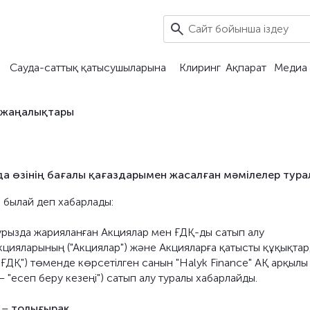
Сауда-саттық қатысушыларына
Клиринг
Ақпарат
Медиа 
 жаңалықтары
да өзінің бағалы қағаздарымен жасалған мәмілелер тура
) былай деп хабарлады:
наурызда жарияланған Акциялар мен ҒДҚ-ды сатып алу
кцияларының ("Акциялар") және Акцияларға қатысты құқықта
ҒДҚ") төменде көрсетілген санын "Halyk Finance" АҚ арқылы
 "есеп беру кезеңі") сатып алу туралы хабарлайды.
ы –
толығырақ