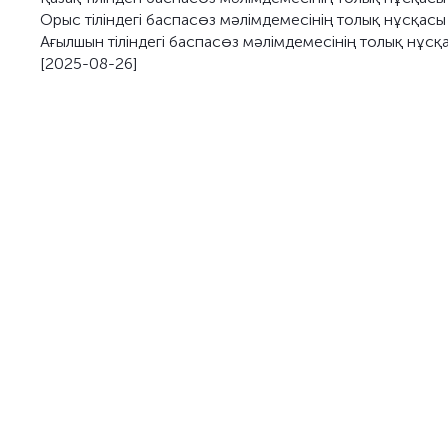
Орыс тіліндегі баспасөз мәлімдемесінің толық нұсқас
Ағылшын тіліндегі баспасөз мәлімдемесінің толық нұсқ
[2025-08-26]