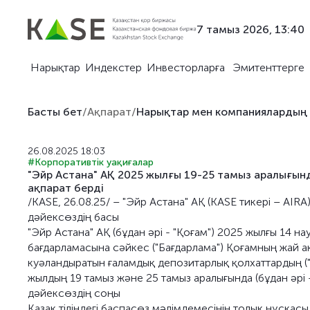
7 тамыз 2026, 13:40
Нарықтар
Индекстер
Инвесторларға
Эмитенттерге
Басты бет
/
Ақпарат
/
Нарықтар мен компаниялардың
26.08.2025 18:03
#Корпоративтік уақиғалар
"Эйр Астана" АҚ 2025 жылғы 19-25 тамыз аралығын
ақпарат берді
/KASE, 26.08.25/ – "Эйр Астана" АҚ (KASE тикері – AIRA
дәйексөздің басы
"Эйр Астана" АҚ (бұдан әрі - "Қоғам") 2025 жылғы 14 
бағдарламасына сәйкес ("Бағдарлама") Қоғамның жай а
куәландыратын ғаламдық депозитарлық қолхаттардың ("
жылдың 19 тамыз және 25 тамыз аралығында (бұдан әрі –
дәйексөздің соңы
Қазақ тіліндегі баспасөз мәлімдемесінің толық нұсқас