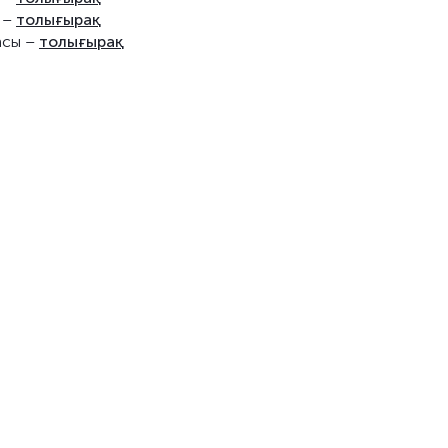
ы –
толығырақ
асы –
толығырақ