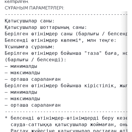
келтірілген.
СҰРАНЫМ ПАРАМЕТРЛЕРІ:
-------------------------------------------
Қатысушылар саны:                           
Қатысушылар шоттарының саны:               
Берілген өтінімдер саны (барлығы / белсенді
Белсенді өтінімдер көлемі*, млн теңге:     
Ұсынымға сұраным:                          
Берілген өтінімдер бойынша "таза" баға, номи
(барлығы / белсенді):

– минималды                                
– максималды                               
– орташа сараланған                        
Берілген өтінімдер бойынша кірістілік, жылд
– минималды                                
– максималды                               
– орташа сараланған                        
-------------------------------------------
* белсенді өтінімдер-өтінімдерді беру кезең
  сауда-саттыққа қатысушылар жоймаған, оның 