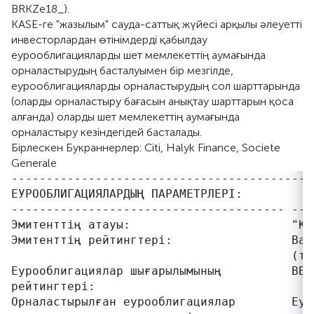
BRKZe18_).
KASE-ге "жазылым" сауда-саттық жүйесі арқылы әлеуетті
инвесторлардан өтінімдерді қабылдау
еурооблигацияларды шет мемлекеттің аумағында
орналастырудың басталуымен бір мезгілде,
еурооблигацияларды орналастырудың сол шарттарында
(оларды орналастыру бағасын анықтау шарттарын қоса
алғанда) оларды шет мемлекеттің аумағында
орналастыру кезіндегідей басталады.
Бірлескен Букраннерлер: Citi, Halyk Finance, Societe
Generale
-------------------------------------------
ЕУРООБЛИГАЦИЯЛАРДЫҢ ПАРАМЕТРЛЕРІ:

--------------------------------------- ---
Эмитенттің атауы:                       "Қа
Эмитенттің рейтингтері:                 Baa
                                        (тұ
Еурооблигациялар шығарылымының          BBB
рейтингтері:

Орналастырылған еурооблигациялар        Еур