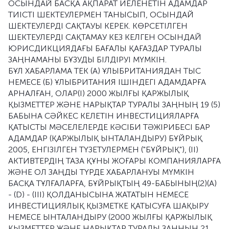
ОСЫНДАЙ БАСҚА АҚПАРАТ ИЕЛЕНЕТІН АДАМДАР
ТИІСТІ ШЕКТЕУЛЕРМЕН ТАНЫСЫП, ОСЫНДАЙ
ШЕКТЕУЛЕРДІ САҚТАУЫ КЕРЕК. КӨРСЕТІЛГЕН
ШЕКТЕУЛЕРДІ САҚТАМАУ КЕЗ КЕЛГЕН ОСЫНДАЙ
ЮРИСДИКЦИЯДАҒЫ БАҒАЛЫ ҚАҒАЗДАР ТУРАЛЫ
ЗАҢНАМАНЫ БҰЗУДЫ БІЛДІРУІ МҮМКІН.
БҰЛ ХАБАРЛАМА ТЕК (А) ҰЛЫБРИТАНИЯДАН ТЫС
НЕМЕСЕ (Б) ҰЛЫБРИТАНИЯ ІШІНДЕГІ АДАМДАРҒА
АРНАЛҒАН, ОЛАР(I) 2000 ЖЫЛҒЫ ҚАРЖЫЛЫҚ
ҚЫЗМЕТТЕР ЖӘНЕ НАРЫҚТАР ТУРАЛЫ ЗАҢНЫҢ 19 (5)
БАБЫНА СӘЙКЕС КЕЛЕТІН ИНВЕСТИЦИЯЛАРҒА
ҚАТЫСТЫ МӘСЕЛЕЛЕРДЕ КӘСІБИ ТӘЖІРИБЕСІ БАР
АДАМДАР (ҚАРЖЫЛЫҚ ЫНТАЛАНДЫРУ) БҰЙРЫҚ
2005, ЕНГІЗІЛГЕН ТҮЗЕТУЛЕРМЕН ("БҰЙРЫҚ"), (II)
АКТИВТЕРДІҢ ТАЗА ҚҰНЫ ЖОҒАРЫ КОМПАНИЯЛАРҒА
ЖӘНЕ ОЛ ЗАҢДЫ ТҮРДЕ ХАБАРЛАНУЫ МҮМКІН
БАСҚА ТҰЛҒАЛАРҒА, БҰЙРЫҚТЫҢ 49-БАБЫНЫҢ(2)(A)
- (D) - (III) ҚОЛДАНЫСЫНА ЖАТАТЫН НЕМЕСЕ
ИНВЕСТИЦИЯЛЫҚ ҚЫЗМЕТКЕ ҚАТЫСУҒА ШАҚЫРУ
НЕМЕСЕ ЫНТАЛАНДЫРУ (2000 ЖЫЛҒЫ ҚАРЖЫЛЫҚ
ҚЫЗМЕТТЕР ЖӘНЕ НАРЫҚТАР ТУРАЛЫ ЗАҢНЫҢ 21