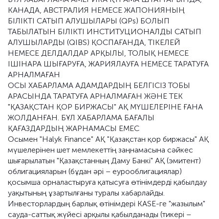
КАНАДА, АВСТРАЛИЯ НЕМЕСЕ ЖАПОНИЯНЫҢ
БІЛІКТІ САТЫП АЛУШЫЛАРЫ (QPs) БОЛЫП
ТАБЫЛАТЫН БІЛІКТІ ИНСТИТУЦИОНАЛДЫ САТЫП
АЛУШЫЛАРДЫ (QIBS) ҚОСПАҒАНДА, ТІКЕЛЕЙ
НЕМЕСЕ ДЕЛДАЛДАР АРҚЫЛЫ, ТОЛЫҚ НЕМЕСЕ
ІШІНАРА ШЫҒАРУҒА, ЖАРИЯЛАУҒА НЕМЕСЕ ТАРАТУҒА
АРНАЛМАҒАН
ОСЫ ХАБАРЛАМА АДАМДАРДЫҢ БЕЛГІСІЗ ТОБЫ
АРАСЫНДА ТАРАТУҒА АРНАЛМАҒАН ЖӘНЕ ТЕК
"ҚАЗАҚСТАН ҚОР БИРЖАСЫ" АҚ МҮШЕЛЕРІНЕ ҒАНА
ЖОЛДАНҒАН. БҰЛ ХАБАРЛАМА БАҒАЛЫ
ҚАҒАЗДАРДЫҢ ЖАРНАМАСЫ ЕМЕС
Осымен "Halyk Finance" АҚ "Қазақстан қор биржасы" АҚ
мүшелерінен шет мемлекеттің заңнамасына сәйкес
шығарылатын "Қазақстанның Даму Банкі" АҚ (эмитент)
облигацияларын (бұдан әрі – еурооблигациялар)
қосымша орналастыруға қатысуға өтінімдерді қабылдау
уақытының ұзартылғаны туралы хабарлайды.
Инвесторлардың барлық өтінімдері KASE-ге "жазылым"
сауда-саттық жүйесі арқылы қабылданады (тикері –