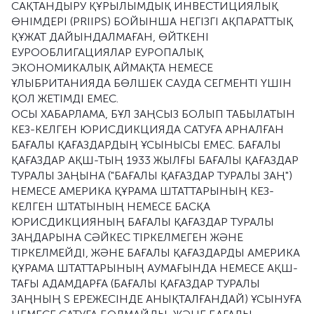
САҚТАНДЫРУ ҚҰРЫЛЫМДЫҚ ИНВЕСТИЦИЯЛЫҚ
ӨНІМДЕРІ (PRIIPS) БОЙЫНША НЕГІЗГІ АҚПАРАТТЫҚ
ҚҰЖАТ ДАЙЫНДАЛМАҒАН, ӨЙТКЕНІ
ЕУРООБЛИГАЦИЯЛАР ЕУРОПАЛЫҚ
ЭКОНОМИКАЛЫҚ АЙМАҚТА НЕМЕСЕ
ҰЛЫБРИТАНИЯДА БӨЛШЕК САУДА СЕГМЕНТІ ҮШІН
ҚОЛ ЖЕТІМДІ ЕМЕС.
ОСЫ ХАБАРЛАМА, БҰЛ ЗАҢСЫЗ БОЛЫП ТАБЫЛАТЫН
КЕЗ-КЕЛГЕН ЮРИСДИКЦИЯДА САТУҒА АРНАЛҒАН
БАҒАЛЫ ҚАҒАЗДАРДЫҢ ҰСЫНЫСЫ ЕМЕС. БАҒАЛЫ
ҚАҒАЗДАР АҚШ-ТЫҢ 1933 ЖЫЛҒЫ БАҒАЛЫ ҚАҒАЗДАР
ТУРАЛЫ ЗАҢЫНА ("БАҒАЛЫ ҚАҒАЗДАР ТУРАЛЫ ЗАҢ")
НЕМЕСЕ АМЕРИКА ҚҰРАМА ШТАТТАРЫНЫҢ КЕЗ-
КЕЛГЕН ШТАТЫНЫҢ НЕМЕСЕ БАСҚА
ЮРИСДИКЦИЯНЫҢ БАҒАЛЫ ҚАҒАЗДАР ТУРАЛЫ
ЗАҢДАРЫНА СӘЙКЕС ТІРКЕЛМЕГЕН ЖӘНЕ
ТІРКЕЛМЕЙДІ, ЖӘНЕ БАҒАЛЫ ҚАҒАЗДАРДЫ АМЕРИКА
ҚҰРАМА ШТАТТАРЫНЫҢ АУМАҒЫНДА НЕМЕСЕ АҚШ-
ТАҒЫ АДАМДАРҒА (БАҒАЛЫ ҚАҒАЗДАР ТУРАЛЫ
ЗАҢНЫҢ S ЕРЕЖЕСІНДЕ АНЫҚТАЛҒАНДАЙ) ҰСЫНУҒА