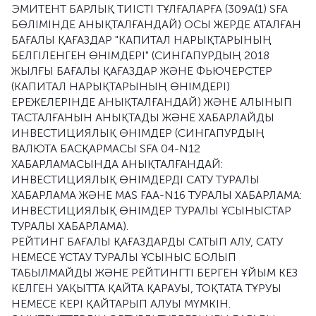
ЭМИТЕНТ БАРЛЫҚ ТИІСТІ ТҰЛҒАЛАРҒА (309A(1) SFA
БӨЛІМІНДЕ АНЫҚТАЛҒАНДАЙ) ОСЫ ЖЕРДЕ АТАЛҒАН
БАҒАЛЫ ҚАҒАЗДАР "КАПИТАЛ НАРЫҚТАРЫНЫҢ
БЕЛГІЛЕНГЕН ӨНІМДЕРІ" (СИНГАПУРДЫҢ 2018
ЖЫЛҒЫ БАҒАЛЫ ҚАҒАЗДАР ЖӘНЕ ФЬЮЧЕРСТЕР
(КАПИТАЛ НАРЫҚТАРЫНЫҢ ӨНІМДЕРІ)
ЕРЕЖЕЛЕРІНДЕ АНЫҚТАЛҒАНДАЙ) ЖӘНЕ АЛЫНЫП
ТАСТАЛҒАНЫН АНЫҚТАДЫ ЖӘНЕ ХАБАРЛАЙДЫ
ИНВЕСТИЦИЯЛЫҚ ӨНІМДЕР (СИНГАПУРДЫҢ
ВАЛЮТА БАСҚАРМАСЫ SFA 04-N12
ХАБАРЛАМАСЫНДА АНЫҚТАЛҒАНДАЙ:
ИНВЕСТИЦИЯЛЫҚ ӨНІМДЕРДІ САТУ ТУРАЛЫ
ХАБАРЛАМА ЖӘНЕ MAS FAA-N16 ТУРАЛЫ ХАБАРЛАМА:
ИНВЕСТИЦИЯЛЫҚ ӨНІМДЕР ТУРАЛЫ ҰСЫНЫСТАР
ТУРАЛЫ ХАБАРЛАМА).
РЕЙТИНГ БАҒАЛЫ ҚАҒАЗДАРДЫ САТЫП АЛУ, САТУ
НЕМЕСЕ ҰСТАУ ТУРАЛЫ ҰСЫНЫС БОЛЫП
ТАБЫЛМАЙДЫ ЖӘНЕ РЕЙТИНГТІ БЕРГЕН ҰЙЫМ КЕЗ
КЕЛГЕН УАҚЫТТА ҚАЙТА ҚАРАУЫ, ТОҚТАТА ТҰРУЫ
НЕМЕСЕ КЕРІ ҚАЙТАРЫП АЛУЫ МҮМКІН.