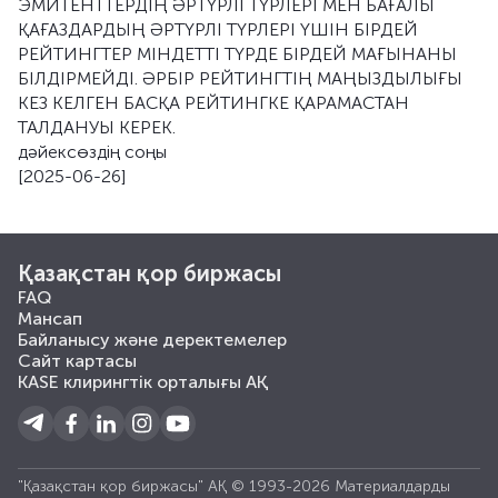
ЭМИТЕНТТЕРДІҢ ӘРТҮРЛІ ТҮРЛЕРІ МЕН БАҒАЛЫ
ҚАҒАЗДАРДЫҢ ӘРТҮРЛІ ТҮРЛЕРІ ҮШІН БІРДЕЙ
РЕЙТИНГТЕР МІНДЕТТІ ТҮРДЕ БІРДЕЙ МАҒЫНАНЫ
БІЛДІРМЕЙДІ. ӘРБІР РЕЙТИНГТІҢ МАҢЫЗДЫЛЫҒЫ
КЕЗ КЕЛГЕН БАСҚА РЕЙТИНГКЕ ҚАРАМАСТАН
ТАЛДАНУЫ КЕРЕК.
дәйексөздің соңы
[2025-06-26]
Қазақстан қор биржасы
FAQ
Мансап
Байланысу және деректемелер
Сайт картасы
KASE клирингтік орталығы АҚ
"Қазақстан қор биржасы" АҚ © 1993-2026 Материалдарды