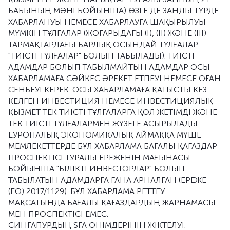
БАБЫНЫҢ МӘНІ БОЙЫНША) ӨЗГЕ ДЕ ЗАҢДЫ ТҮРДЕ
ХАБАРЛАНУЫ НЕМЕСЕ ХАБАРЛАУҒА ШАҚЫРЫЛУЫ
МҮМКІН ТҰЛҒАЛАР (ЖОҒАРЫДАҒЫ (I), (II) ЖӘНЕ (III)
ТАРМАҚТАРДАҒЫ БАРЛЫҚ ОСЫНДАЙ ТҰЛҒАЛАР
"ТИІСТІ ТҰЛҒАЛАР" БОЛЫП ТАБЫЛАДЫ). ТИІСТІ
АДАМДАР БОЛЫП ТАБЫЛМАЙТЫН АДАМДАР ОСЫ
ХАБАРЛАМАҒА СӘЙКЕС ӘРЕКЕТ ЕТПЕУІ НЕМЕСЕ ОҒАН
СЕНБЕУІ КЕРЕК. ОСЫ ХАБАРЛАМАҒА ҚАТЫСТЫ КЕЗ
КЕЛГЕН ИНВЕСТИЦИЯ НЕМЕСЕ ИНВЕСТИЦИЯЛЫҚ
ҚЫЗМЕТ ТЕК ТИІСТІ ТҰЛҒАЛАРҒА ҚОЛ ЖЕТІМДІ ЖӘНЕ
ТЕК ТИІСТІ ТҰЛҒАЛАРМЕН ЖҮЗЕГЕ АСЫРЫЛАДЫ.
ЕУРОПАЛЫҚ ЭКОНОМИКАЛЫҚ АЙМАҚҚА МҮШЕ
МЕМЛЕКЕТТЕРДЕ БҰЛ ХАБАРЛАМА БАҒАЛЫ ҚАҒАЗДАР
ПРОСПЕКТІСІ ТУРАЛЫ ЕРЕЖЕНІҢ МАҒЫНАСЫ
БОЙЫНША "БІЛІКТІ ИНВЕСТОРЛАР" БОЛЫП
ТАБЫЛАТЫН АДАМДАРҒА ҒАНА АРНАЛҒАН (ЕРЕЖЕ
(ЕО) 2017/1129). БҰЛ ХАБАРЛАМА РЕТТЕУ
МАҚСАТЫНДА БАҒАЛЫ ҚАҒАЗДАРДЫҢ ЖАРНАМАСЫ
МЕН ПРОСПЕКТІСІ ЕМЕС.
СИНГАПУРДЫҢ SFA ӨНІМДЕРІНІҢ ЖІКТЕЛУІ: