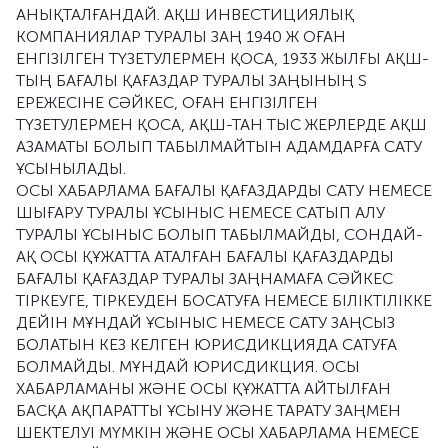
АНЫҚТАЛҒАНДАЙ. АҚШ ИНВЕСТИЦИЯЛЫҚ
КОМПАНИЯЛАР ТУРАЛЫ ЗАҢ 1940 Ж ОҒАН
ЕНГІЗІЛГЕН ТҮЗЕТУЛЕРМЕН ҚОСА, 1933 ЖЫЛҒЫ АҚШ-
ТЫҢ БАҒАЛЫ ҚАҒАЗДАР ТУРАЛЫ ЗАҢЫНЫҢ S
ЕРЕЖЕСІНЕ СӘЙКЕС, ОҒАН ЕНГІЗІЛГЕН
ТҮЗЕТУЛЕРМЕН ҚОСА, АҚШ-ТАН ТЫС ЖЕРЛЕРДЕ АҚШ
АЗАМАТЫ БОЛЫП ТАБЫЛМАЙТЫН АДАМДАРҒА САТУ
ҰСЫНЫЛАДЫ.
ОСЫ ХАБАРЛАМА БАҒАЛЫ ҚАҒАЗДАРДЫ САТУ НЕМЕСЕ
ШЫҒАРУ ТУРАЛЫ ҰСЫНЫС НЕМЕСЕ САТЫП АЛУ
ТУРАЛЫ ҰСЫНЫС БОЛЫП ТАБЫЛМАЙДЫ, СОНДАЙ-
АҚ ОСЫ ҚҰЖАТТА АТАЛҒАН БАҒАЛЫ ҚАҒАЗДАРДЫ
БАҒАЛЫ ҚАҒАЗДАР ТУРАЛЫ ЗАҢНАМАҒА СӘЙКЕС
ТІРКЕУГЕ, ТІРКЕУДЕН БОСАТУҒА НЕМЕСЕ БІЛІКТІЛІККЕ
ДЕЙІН МҰНДАЙ ҰСЫНЫС НЕМЕСЕ САТУ ЗАҢСЫЗ
БОЛАТЫН КЕЗ КЕЛГЕН ЮРИСДИКЦИЯДА САТУҒА
БОЛМАЙДЫ. МҰНДАЙ ЮРИСДИКЦИЯ. ОСЫ
ХАБАРЛАМАНЫ ЖӘНЕ ОСЫ ҚҰЖАТТА АЙТЫЛҒАН
БАСҚА АҚПАРАТТЫ ҰСЫНУ ЖӘНЕ ТАРАТУ ЗАҢМЕН
ШЕКТЕЛУІ МҮМКІН ЖӘНЕ ОСЫ ХАБАРЛАМА НЕМЕСЕ