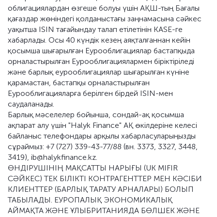
облигациялардан өзгеше болуы үшін АҚШ-тың Бағалы
қағаздар жөніндегі қолданыстағы заңнамасына сәйкес
уақытша ISIN тағайындау талап етілетінін KASE-ге
хабарлады. Осы 40 күндік кезең аяқталғаннан кейін
қосымша шығарылған Еурооблигациялар бастапқыда
орналастырылған Еурооблигациялармен біріктіріледі
және барлық еурооблигациялар шығарылған күніне
қарамастан, бастапқы орналастырылған
Еурооблигацияларға берілген бірдей ISIN-мен
саудаланады.
Барлық мәселелер бойынша, сондай-ақ қосымша
ақпарат алу үшін "Halyk Finance" АҚ өкілдеріне келесі
байланыс телефондары арқылы хабарласуларыңызды
сұраймыз: +7 (727) 339-43-77/88 (вн. 3373, 3327, 3448,
3419), ib@halykfinance.kz.
ӨНДІРУШІНІҢ МАҚСАТТЫ НАРЫҒЫ (UK MIFIR
СӘЙКЕС) ТЕК БІЛІКТІ КОНТРАГЕНТТЕР МЕН КӘСІБИ
КЛИЕНТТЕР (БАРЛЫҚ ТАРАТУ АРНАЛАРЫ) БОЛЫП
ТАБЫЛАДЫ. ЕУРОПАЛЫҚ ЭКОНОМИКАЛЫҚ
АЙМАҚТА ЖӘНЕ ҰЛЫБРИТАНИЯДА БӨЛШЕК ЖӘНЕ