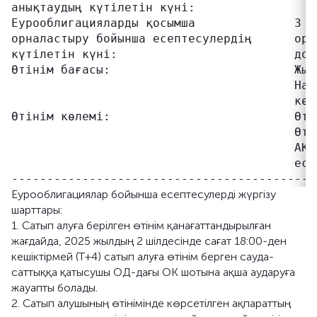
анықтаудың күтілетін күні:

Еурооблигацияларды қосымша              3 ш
орналастыру бойынша есептесулердің      орн
күтілетін күні:                         дол
Өтінім бағасы:                          Жыл
                                        Нар
                                        көрс
Өтінім көлемі:                          Өті
                                        Өті
                                        АҚШ
                                        есе
Еурооблигациялар бойынша есептесулерді жүргізу
шарттары:
1. Сатып алуға берілген өтінім қанағаттандырылған
жағдайда, 2025 жылдың 2 шілдесінде сағат 18:00-ден
кешіктірмей (T+4) сатып алуға өтінім берген сауда-
саттыққа қатысушы ОД-дағы ОК шотына ақша аударуға
жауапты болады.
2. Сатып алушының өтінімінде көрсетілген ақпараттың