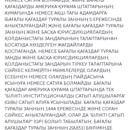
НЕМЕСЕ САТУҒА БОЛМАЙДЫ, ЖӘНЕ БАҒАЛЫ
ҚАҒАЗДАРДЫ АМЕРИКА ҚҰРАМА ШТАТТАРЫНЫҢ
АУМАҒЫНДА НЕМЕСЕ АҚШ-ТАҒЫ АДАМДАРҒА
(БАҒАЛЫ ҚАҒАЗДАР ТУРАЛЫ ЗАҢНЫҢ S ЕРЕЖЕСІНДЕ
АНЫҚТАЛҒАНДАЙ) ЖӘНЕ БАҒАЛЫ ҚАҒАЗДАР ТУРАЛЫ
ЗАҢНЫҢ ЖӘНЕ БАСҚА ЮРИСДИКЦИЯЛАРДЫҢ
ҚОЛДАНЫСТАҒЫ ЗАҢДАРЫНЫҢ ТАЛАПТАРЫНАН
БОСАТУДА КӨЗДЕЛГЕН ЖАҒДАЙЛАРДЫ
ҚОСПАҒАНДА, НЕМЕСЕ БАҒАЛЫ ҚАҒАЗДАР ТУРАЛЫ
ЗАҢДЫ ЖӘНЕ БАСҚА ЮРИСДИКЦИЯЛАРДЫҢ
ҚОЛДАНЫСТАҒЫ ЗАҢДАРЫН ТІРКЕУ ТАЛАПТАРЫНА
СӘЙКЕС КЕЛМЕЙТІН МӘМІЛЕЛЕРДЕ ОЛАРДЫҢ
ЕСЕБІНЕН НЕМЕСЕ ОЛАРДЫҢ ПАЙДАСЫНА
ҰСЫНУҒА НЕМЕСЕ САТУҒА БОЛМАЙДЫ. БАҒАЛЫ
ҚАҒАЗДАР АМЕРИКА ҚҰРАМА ШТАТТАРЫНДА ТЕК
"БІЛІКТІ ИНСТИТУЦИОНАЛДЫ САТЫП АЛУШЫЛАРҒА"
(QIBs) САТЫП АЛУҒА ҰСЫНЫЛАДЫ. БАҒАЛЫ ҚАҒАЗДАР
ТУРАЛЫ ЗАҢНЫҢ 144А ЕРЕЖЕСІНДЕ ЖӘНЕ СОҒАН
СӘЙКЕС АНЫҚТАЛҒАНДАЙ, ОЛАР ДА "БІЛІКТІ САТЫП
АЛУШЫЛАР" (QP) БОЛЫП ТАБЫЛАТЫН, БАҒАЛЫ
ҚАҒАЗДАР ТУРАЛЫ ЗАҢНЫҢ 2(A)(51) БӨЛІМІНДЕ