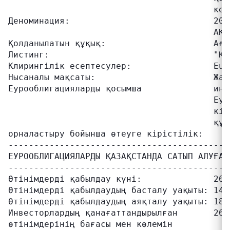
                                        кез
Деноминация:                            200
                                        АҚШ
Қолданылатын құқық:                     Ағыл
Листинг:                                "Қа
Клирингілік есептесулер:                Eur
Нысаналы мақсаты:                       Жал
Еурооблигацияларды қосымша              инв
                                        Еур
                                        кір
                                        құн
орналастыру бойынша өтеуге кірістілік:

-------------------------------------------
ЕУРООБЛИГАЦИЯЛАРДЫ ҚАЗАҚСТАНДА САТЫП АЛУҒА 
-------------------------------------------
Өтінімдерді қабылдау күні:              26 
Өтінімдерді қабылдаудың басталу уақыты: 14:
Өтінімдерді қабылдаудың аяқталу уақыты: 18:
Инвесторлардың қанағаттандырылған       26 
өтінімдерінің бағасы мен көлемін
