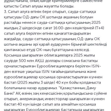
дұрыстығына, оның ішінде критерийлерге сәйкестігіне
қатысты Сатып алушы жауапты болады.
3. Сатып алуға өтінім бере отырып, сауда-саттыққа
қатысушы ОД-дағы ОК шотында ақшаның болуын
растайды немесе сауда-саттыққа қатысушының 2025
жылдың 2 шілдесінде сағат 16:00-ден кешіктірмей (T+4)
сатып алуға берілген өтінім қанағаттандырылған
жағдайда, сауда-саттыққа қатысушының ОД-дағы ОК
шотына ақшаны әрі қарай аударумен бірыңғай шектелімді
қамтамасыз етуді ОК-ның бұғаттауына келіседі.
Қосымша шығарылған облигацияларға 2025 жылғы
сәуірде 500 млн АҚШ доллары сомасына бастапқы
орналастырылған Еурооблигацияларға берілген ISIN-
ден өзгеше уақытша ISIN тағайындалатынына және
еурооблигациялар қосымша орналастырылған күннен
бастап (2025 жылғы 3 шілде) 40 күн бойы қолданыста
болатынына назар аударамыз. "Қазақстанның Даму
Банкі" АҚ өзінің заң кеңесшісінің қорытындысына сүйене
отырып, американдық инвесторлар шығарылған күннен
бастап 40 күн ішінде сатып ала алмайтын қосымша
шығарылған Еурооблигациялар бастапқыда шығарылған