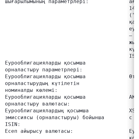
шығарылымының параметрлері:             ағы
                                        144
                                        ("R
                                        қам
                                        еур
                                        – 5
                                        жыл
                                        күн
                                        ISI
Еурооблигацияларды қосымша

орналастыру параметрлері:

Еурооблигацияларды қосымша              Өті
орналастырудың күтілетін

номиналды көлемі:

Еурооблигацияларды қосымша              АҚШ 
орналастыру валютасы:

Еурооблигациялардың қосымша             XS3
эмиссиясы (орналастыруы) бойынша        с Д
ISIN:

Есеп айырысу валютасы:                  Еур
                                        қос