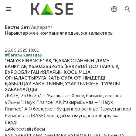
KZ
Басты бет
/
Ақпарат
/
Нарықтар мен компаниялардың жаңалықтары
RU
26.06.2025 18:01
EN
#Бағалы қағаздар
"HALYK FINANCE" АҚ "ҚАЗАҚСТАННЫҢ ДАМУ
БАНКІ" АҚ XS3032932645 (BRKZe18) ДОЛЛАРЛЫҚ
ЕУРООБЛИГАЦИЯЛАРЫН ҚОСЫМША
ОРНАЛАСТЫРУҒА ҚАТЫСУҒА ӨТІНІМДЕРДІ
ҚАБЫЛДАУ УАҚЫТЫНЫҢ ҰЗАРТЫЛҒАНЫ ТУРАЛЫ
ХАБАРЛАЙДЫ
/KASE, 26.06.25/ – "Қазақстан Халық банкінің еншілес
ұйымы "Halyk Finance" АҚ (тақырыбында – "Halyk
Finance" АҚ) бірлескен букраннер ретінде Қазақстан қор
биржасына (KASE) мынадай мазмұндағы хабарлама
берді:
дәйексөздің басы
БҰЛ ХАБАРЛАМА АМЕРИКА ҚҰРАМА ШТАТТАРЫНДА,