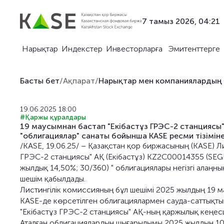
7 тамыз 2026, 04:21
Нарықтар
Индекстер
Инвесторларға
Эмитенттерге
Басты бет
/
Ақпарат
/
Нарықтар мен компаниялардың
19.06.2025 18:00
#Қаржы құралдары
19 маусымнан бастап "Екібастұз ГРЭС-2 станциясы"
"облигациялар" санаты бойынша KASE ресми тізіміне 
/KASE, 19.06.25/ – Қазақстан қор биржасының (KASE) 
ГРЭС-2 станциясы" АҚ (Екібастұз) KZ2C00014355 (SEGR
жылдық 14,50%; 30/360) " облигациялары негізгі алаңны
шешім қабылдады.
Листингілік комиссияның бұл шешімі 2025 жылдың 19 м
KASE-де көрсетілген облигациялармен сауда-саттықты
"Екібастұз ГРЭС-2 станциясы" АҚ-ның қаржылық кеңесші
Аталған облигациялардың шығарылымы 2025 жылдың 10 