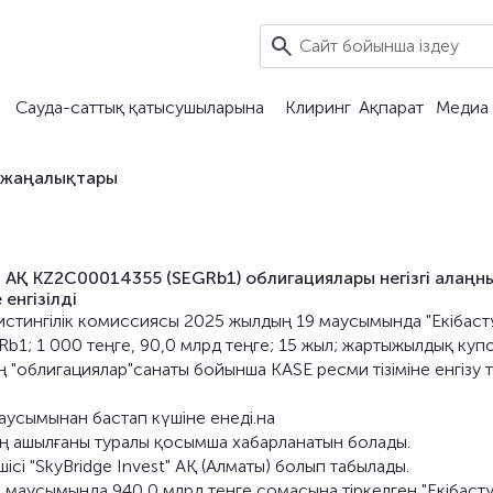
Сауда-саттық қатысушыларына
Клиринг
Ақпарат
Медиа 
 жаңалықтары
 АҚ KZ2C00014355 (SEGRb1) облигациялары негізгі алаңн
енгізілді
Листингілік комиссиясы 2025 жылдың 19 маусымында "Екібаст
b1; 1 000 теңге, 90,0 млрд теңге; 15 жыл; жартыжылдық куп
ң "облигациялар"санаты бойынша KASE ресми тізіміне енгізу 
аусымынан бастап күшіне енеді.на
ң ашылғаны туралы қосымша хабарланатын болады.
сі "SkyBridge Invest" АҚ (Алматы) болып табылады.
маусымында 940,0 млрд теңге сомасына тіркелген "Екібаст