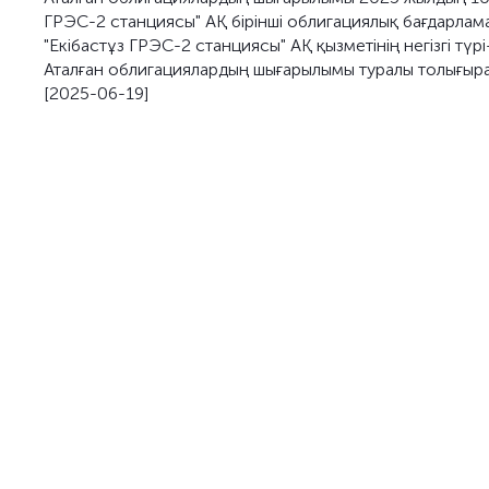
ГРЭС-2 станциясы" АҚ бірінші облигациялық бағдарлама
"Екібастұз ГРЭС-2 станциясы" АҚ қызметінің негізгі түр
Аталған облигациялардың шығарылымы туралы толығыр
[2025-06-19]