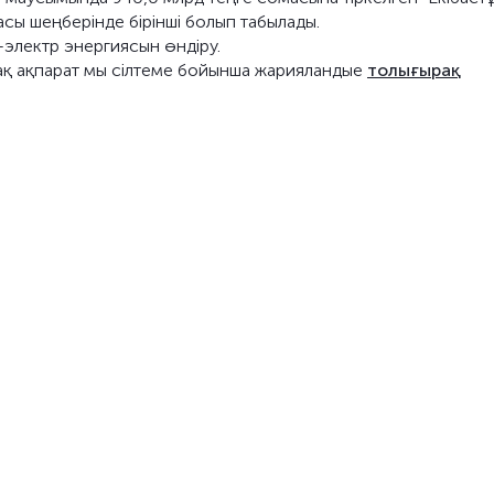
сы шеңберінде бірінші болып табылады.
і-электр энергиясын өндіру.
ақ ақпарат мы сілтеме бойынша жарияландые
толығырақ