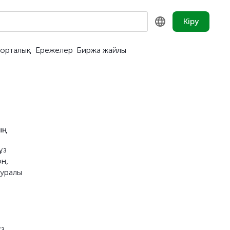
Кіру
орталық
Ережелер
Биржа жайлы
KZ
RU
EN
ың
ұз
он,
туралы
ұз