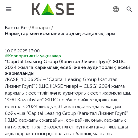
KZ
Басты бет
/
Ақпарат
/
Нарықтар мен компаниялардың жаңалықтары
RU
10.06.2025 13:00
EN
#Корпоративтік уақиғалар
"Capital Leasing Group (Капитал Лизинг Груп)" ЖШС
2024 жылға қаржылық есебі және аудиторлық есебі
жарияланды
/KASE, 10.06.25/ – "Capital Leasing Group (Капитал
Лизинг Груп)" ЖШС (KASE тикері – CLSG) 2024 жылға
қаржылық есептілігі және аудиторлық есеп жарияланды.
"SFAI Kazakhstan" ЖШС есебіне сәйкес қаржылық
есептілік 2024 жылдың 31 желтоқсанындағы жағдай
бойынша "Capital Leasing Group (Капитал Лизинг Груп)"
ЖШС қаржылық жағдайын, сондай-ақ оның қаржылық
нәтижелерін және көрсетілген күні аяқталған жылдағы
ақша қаражатының қозғалысын барлық маңызды