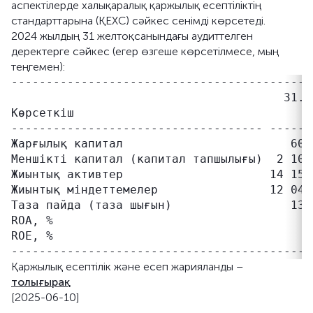
аспектілерде халықаралық қаржылық есептіліктің
стандарттарына (ҚЕХС) сәйкес сенімді көрсетеді.
2024 жылдың 31 желтоқсанындағы аудиттелген
деректерге сәйкес (егер өзгеше көрсетілмесе, мың
теңгемен):
-------------------------------------------
                                       31.1
Көрсеткіш                                  
------------------------------------ ------
Жарғылық капитал                        600
Меншікті капитал (капитал тапшылығы)  2 104
Жиынтық активтер                     14 151
Жиынтық міндеттемелер                12 047
Таза пайда (таза шығын)                 134
ROA, %                                     
ROE, %                                     
Қаржылық есептілік және есеп жарияланды –
толығырақ
[2025-06-10]