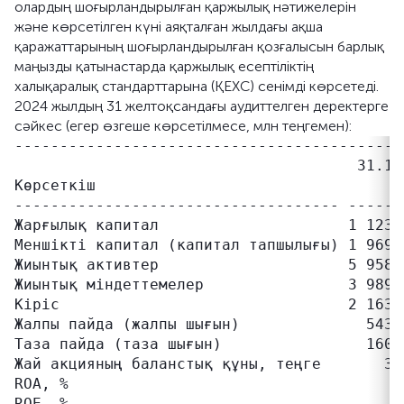
олардың шоғырландырылған қаржылық нәтижелерін
және көрсетілген күні аяқталған жылдағы ақша
қаражаттарының шоғырландырылған қозғалысын барлық
маңызды қатынастарда қаржылық есептіліктің
халықаралық стандарттарына (ҚЕХС) сенімді көрсетеді.
2024 жылдың 31 желтоқсандағы аудиттелген деректерге
сәйкес (егер өзгеше көрсетілмесе, млн теңгемен):
-------------------------------------------
                                      31.12
Көрсеткіш                                 ж
------------------------------------ ------
Жарғылық капитал                     1 123 
Меншікті капитал (капитал тапшылығы) 1 969 
Жиынтық активтер                     5 958 
Жиынтық міндеттемелер                3 989 
Кіріс                                2 163 
Жалпы пайда (жалпы шығын)              543 
Таза пайда (таза шығын)                160 
Жай акцияның баланстық құны, теңге       3 
ROA, %                                    2
ROE, %                                    8