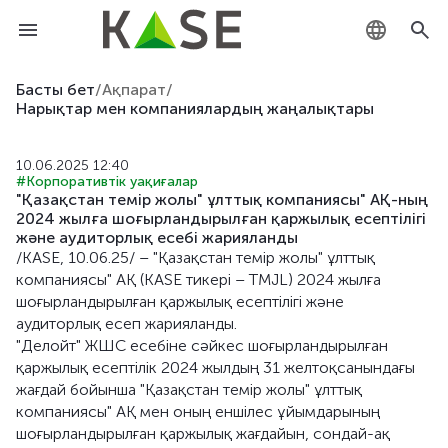
KZ
Басты бет
/
Ақпарат
/
Нарықтар мен компаниялардың жаңалықтары
RU
10.06.2025 12:40
EN
#Корпоративтік уақиғалар
"Қазақстан темір жолы" ұлттық компаниясы" АҚ-ның
2024 жылға шоғырландырылған қаржылық есептілігі
және аудиторлық есебі жарияланды
/KASE, 10.06.25/ – "Қазақстан темір жолы" ұлттық
компаниясы" АҚ (KASE тикері – TMJL) 2024 жылға
шоғырландырылған қаржылық есептілігі және
аудиторлық есеп жарияланды.
"Делойт" ЖШС есебіне сәйкес шоғырландырылған
қаржылық есептілік 2024 жылдың 31 желтоқсанындағы
жағдай бойынша "Қазақстан темір жолы" ұлттық
компаниясы" АҚ мен оның еншілес ұйымдарының
шоғырландырылған қаржылық жағдайын, сондай-ақ