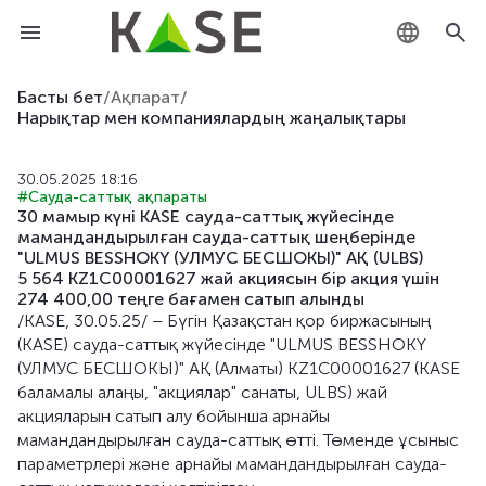
KZ
Басты бет
/
Ақпарат
/
Нарықтар мен компаниялардың жаңалықтары
RU
30.05.2025 18:16
EN
#Сауда-саттық ақпараты
30 мамыр күні KASE сауда-саттық жүйесінде
мамандандырылған сауда-саттық шеңберінде
"ULMUS BESSHOKY (УЛМУС БЕСШОКЫ)" АҚ (ULBS)
5 564 KZ1C00001627 жай акциясын бір акция үшін
274 400,00 теңге бағамен сатып алынды
/KASE, 30.05.25/ – Бүгін Қазақстан қор биржасының
(KASE) сауда-саттық жүйесінде "ULMUS BESSHOKY
(УЛМУС БЕСШОКЫ)" АҚ (Алматы) KZ1C00001627 (KASE
баламалы алаңы, "акциялар" санаты, ULBS) жай
акцияларын сатып алу бойынша арнайы
мамандандырылған сауда-саттық өтті. Төменде ұсыныс
параметрлері және арнайы мамандандырылған сауда-