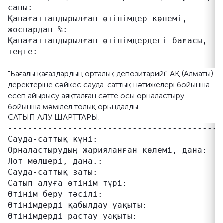
саны:

Қанағаттандырылған өтінімдер көлемі,        
жоспардан %:

Қанағаттандырылған өтінімдердегі бағасы,    
теңге:

"Бағалы қағаздардың орталық депозитарийі" АҚ (Алматы)
деректеріне сәйкес сауда-саттық нәтижелері бойынша
есеп айырысу аяқталған сәтте осы орналастыру
бойынша мәмілел толық орындалды.
САТЫП АЛУ ШАРТТАРЫ:
-------------------------------------------
Сауда-саттық күні:                         
Орналастырудың жарияланған көлемі, дана:    
Лот мөлшері, дана.:                         
Сауда-саттық заты:                         
Сатып алуға өтінім түрі:                   
Өтінім беру тәсілі:                         
Өтінімдерді қабылдау уақыты:               
Өтінімдерді растау уақыты:                 