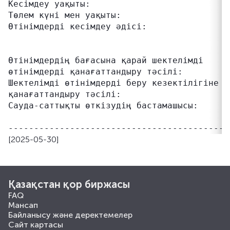
Кесімдеу уақыты:                           
Төлем күні мен уақыты:                     
Өтінімдерді кесімдеу әдісі:                
                                           
                                           
Өтінімдердің бағасына қарай шектелімді     
өтінімдерді қанағаттандыру тәсілі:

Шектелімді өтінімдерді беру кезектілігіне қ
қанағаттандыру тәсілі:                     
Сауда-саттықты өткізудің бастамашысы:      
                                           
[2025-05-30]
Қазақстан қор биржасы
FAQ
Мансап
Байланысу және деректемелер
Сайт картасы