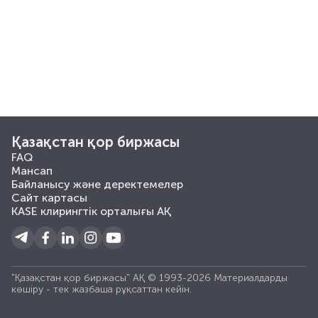
Қазақстан қор биржасы
FAQ
Мансап
Байланысу және деректемелер
Сайт картасы
KASE клирингтік орталығы АҚ
"Қазақстан қор биржасы" АҚ © 1993-2026 Материалдарды
көшiру - тек жазбаша рұқсаттан кейiн.