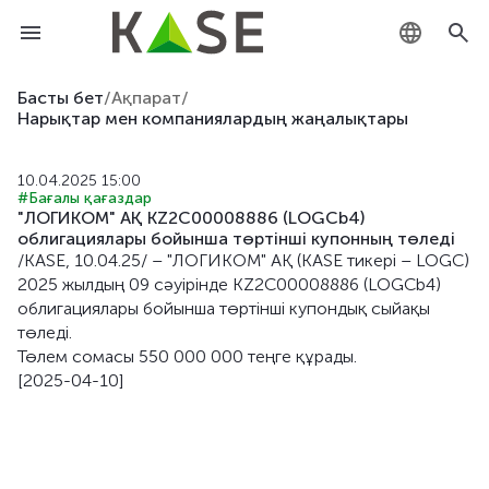
KZ
Басты бет
/
Ақпарат
/
Нарықтар мен компаниялардың жаңалықтары
RU
10.04.2025 15:00
EN
#Бағалы қағаздар
"ЛОГИКОМ" АҚ KZ2C00008886 (LOGCb4)
облигациялары бойынша төртінші купонның төледi
/KASE, 10.04.25/ – "ЛОГИКОМ" АҚ (KASE тикері – LOGC)
2025 жылдың 09 сәуірiнде KZ2C00008886 (LOGCb4)
облигациялары бойынша төртінші купондық сыйақы
төледі.
Төлем сомасы 550 000 000 теңге құрады.
[2025-04-10]