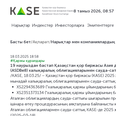
8 тамыз 2026, 08:57
Нарықтар
Индекстер
Инвесторларға
Эмитенттерге
Басты бет
/
Ақпарат
/
Нарықтар мен компаниялардың
18.03.2025 18:58
#Қаржы құралдары
19 наурыздан бастап Қазақстан қор биржасы Азия 
(ASDBe8) халықаралық облигацияларымен сауда-са
/KASE, 18.03.25/ – Қазақстан қор биржасы (KASE) 2025
мынадай халықаралық облигацияларымен сауда-саттық 
XS2294363689 ("халықаралық қаржы ұйымдарының ба
XS2351373134 ("халықаралық қаржы ұйымдарының ба
Аталған облигациялардың сауда-саттығы шығарылым пр
ішінара өтеу процедурасының аяқталуына байланысты қ
Аталған облигациялармен сауда-саттық KASE-де 2025 
[2025-03-18]