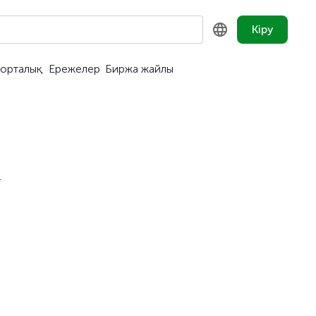
Кіру
орталық
Ережелер
Биржа жайлы
KZ
RU
EN
4
ы