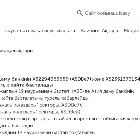
Сауда-саттық қатысушыларына
Клиринг
Ақпарат
Медиа 
 жаңалықтары
даму банкінің XS2294363689 (ASDBe7) және XS235137313
ттық қайта басталады
 жылдың 19 наурызынан бастап KASE-де Азия даму банкінің
қайта басталатыны туралы хабарлайды:
ғалы қағаздары" секторы, ASDBe7);
ғалы қағаздары" секторы, ASDBe8).
оспектісінің шарттарына сәйкес көрсетілген облигациялард
айта басталды.
жылдың 14 наурызынан бастап тоқтатылды.