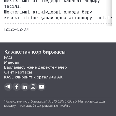
шектелімді өтінімдерді қанағаттандыру      
тәсілі:

Шектелімді өтінімдерді оларды беру         
кезектілігіне қарай қанағаттандыру тәсілі:

[2025-02-07]
Қазақстан қор биржасы
FAQ
Мансап
Байланысу және деректемелер
Сайт картасы
KASE клирингтік орталығы АҚ
"Қазақстан қор биржасы" АҚ © 1993-2026 Материалдарды
көшiру - тек жазбаша рұқсаттан кейiн.