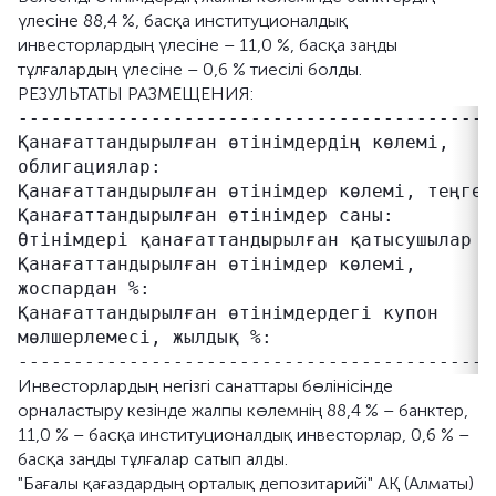
үлесіне 88,4 %, басқа институционалдық
инвесторлардың үлесіне – 11,0 %, басқа заңды
тұлғалардың үлесіне – 0,6 % тиесілі болды.
РЕЗУЛЬТАТЫ РАЗМЕЩЕНИЯ:
-------------------------------------------
Қанағаттандырылған өтінімдердің көлемі,    
облигациялар:

Қанағаттандырылған өтінімдер көлемі, теңге:
Қанағаттандырылған өтінімдер саны:          
Өтінімдері қанағаттандырылған қатысушылар са
Қанағаттандырылған өтінімдер көлемі,        
жоспардан %:

Қанағаттандырылған өтінімдердегі купон      
мөлшерлемесі, жылдық %:

Инвесторлардың негізгі санаттары бөлінісінде
орналастыру кезінде жалпы көлемнің 88,4 % – банктер,
11,0 % – басқа институционалдық инвесторлар, 0,6 % –
басқа заңды тұлғалар сатып алды.
"Бағалы қағаздардың орталық депозитарийі" АҚ (Алматы)