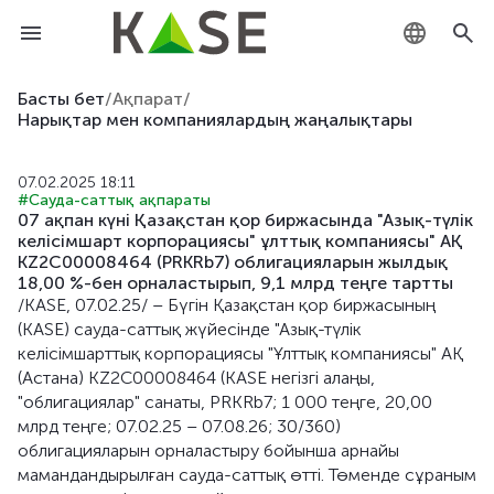
KZ
Басты бет
/
Ақпарат
/
Нарықтар мен компаниялардың жаңалықтары
RU
07.02.2025 18:11
EN
#Сауда-саттық ақпараты
07 ақпан күні Қазақстан қор биржасында "Азық-түлік
келісімшарт корпорациясы" ұлттық компаниясы" АҚ
KZ2C00008464 (PRKRb7) облигацияларын жылдық
18,00 %-бен орналастырып, 9,1 млрд теңге тартты
/KASE, 07.02.25/ – Бүгін Қазақстан қор биржасының
(KASE) сауда-саттық жүйесінде "Азық-түлік
келісімшарттық корпорациясы "Ұлттық компаниясы" АҚ
(Астана) KZ2C00008464 (KASE негізгі алаңы,
"облигациялар" санаты, PRKRb7; 1 000 теңге, 20,00
млрд теңге; 07.02.25 – 07.08.26; 30/360)
облигацияларын орналастыру бойынша арнайы
мамандандырылған сауда-саттық өтті. Төменде сұраным