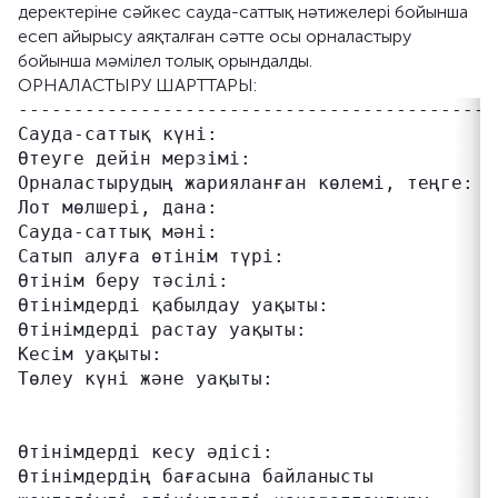
деректеріне сәйкес сауда-саттық нәтижелері бойынша
есеп айырысу аяқталған сәтте осы орналастыру
бойынша мәмілел толық орындалды.
ОРНАЛАСТЫРУ ШАРТТАРЫ:
------------------------------------------ 
Сауда-саттық күні:                         0
Өтеуге дейін мерзімі:                      
Орналастырудың жарияланған көлемі, теңге:  1
Лот мөлшері, дана:                         
Сауда-саттық мәні:                         ш
Сатып алуға өтінім түрі:                   ж
Өтінім беру тәсілі:                        1
Өтінімдерді қабылдау уақыты:               1
Өтінімдерді растау уақыты:                 1
Кесім уақыты:                              
Төлеу күні және уақыты:                    
                                           
                                           к
Өтінімдерді кесу әдісі:                    
Өтінімдердің бағасына байланысты           