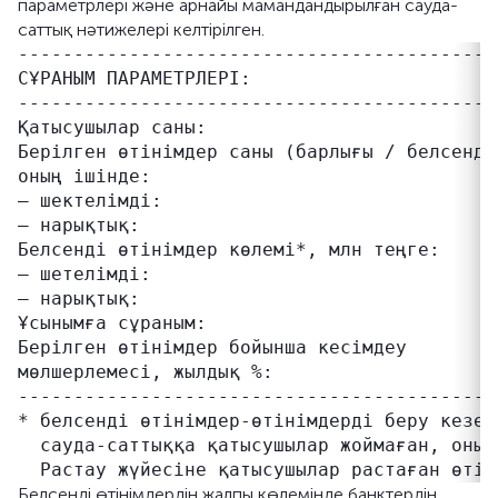
параметрлері және арнайы мамандандырылған сауда-
саттық нәтижелері келтірілген.
-------------------------------------------
СҰРАНЫМ ПАРАМЕТРЛЕРІ:

-------------------------------------------
Қатысушылар саны:                           
Берілген өтінімдер саны (барлығы / белсенді
оның ішінде:

– шектелімді:                              
– нарықтық:                                
Белсенді өтінімдер көлемі*, млн теңге:     
– шетелімді:                               
– нарықтық:

Ұсынымға сұраным:                          
Берілген өтінімдер бойынша кесімдеу        
мөлшерлемесі, жылдық %:

-------------------------------------------
* белсенді өтінімдер-өтінімдерді беру кезең
  сауда-саттыққа қатысушылар жоймаған, оның 
Белсенді өтінімдердің жалпы көлемінде банктердің