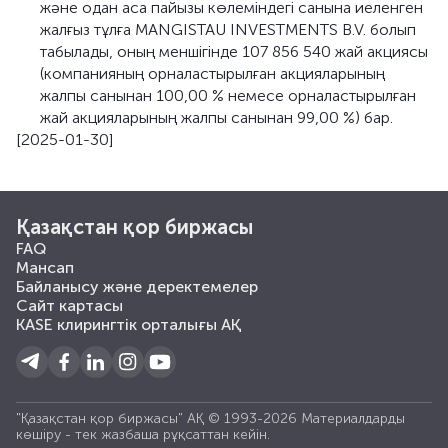
және одан аса пайызы көлеміндегі санына иеленген
жалғыз тұлға MANGISTAU INVESTMENTS B.V. болып
табылады, оның меншігінде 107 856 540 жай акциясы
(компанияның орналастырылған акцияларының
жалпы санынан 100,00 % немесе орналастырылған
жай акцияларының жалпы санынан 99,00 %) бар.
[2025-01-30]
Қазақстан қор биржасы
FAQ
Мансап
Байланысу және деректемелер
Сайт картасы
KASE клирингтік орталығы АҚ
"Қазақстан қор биржасы" АҚ © 1993-2026 Материалдарды
көшiру - тек жазбаша рұқсаттан кейiн.