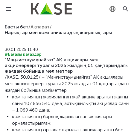
KZ
Басты бет
/
Ақпарат
/
Нарықтар мен компаниялардың жаңалықтары
RU
30.01.2025 11:40
EN
#Бағалы қағаздар
"Маңғистаумұнайгаз" АҚ акциялары мен
акционерлері туралы 2025 жылдың 01 қаңтарындағы
жағдай бойынша мәліметтер
/KASE, 30.01.25/ – "Маңғистаумұнайгаз" АҚ акциялары
мен акционерлері туралы 2025 жылдың 01 қаңтарындағы
жағдай бойынша мәліметтер:
компанияның жарияланған жай акцияларының жалпы
саны 107 856 540 дана, артықшылықты акциялар саны
– 1 089 460 дана;
компанияның барлық жарияланған акциялары
орналастырылған;
компанияның орналастырылған акцияларының бес