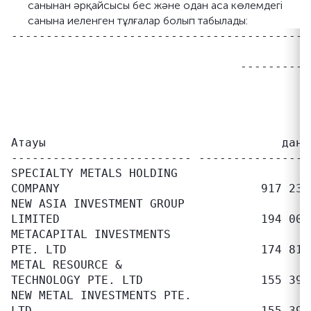
санынан әрқайсысы бес және одан аса көлемдегі
санына иеленген тұлғалар болып табылады:
-------------------------------------------
                                           
                                 ----------
                                           
                                           
                                           
                                           
Атауы                                  дана
-------------------------- ----------------
SPECIALTY METALS HOLDING

COMPANY                             917 235
NEW ASIA INVESTMENT GROUP

LIMITED                             194 000
METACAPITAL INVESTMENTS

PTE. LTD                            174 815
METAL RESOURCE &

TECHNOLOGY PTE. LTD                 155 390
NEW METAL INVESTMENTS PTE.

LTD                                 155 390