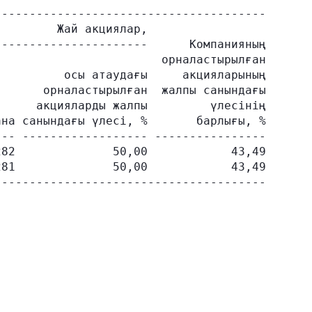
--------------------------------------

        Жай акциялар,

---------------------      Компанияның

                       орналастырылған

         осы атаудағы     акцияларының

      орналастырылған  жалпы санындағы

     акцияларды жалпы         үлесінің

на санындағы үлесі, %       барлығы, %

-- ------------------ ----------------

82              50,00            43,49

81              50,00            43,49
