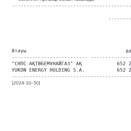
-----------------------------------------
                                         
                                 --------
                                         
                                         
                                         
                                         
Атауы                                  да
-------------------------- --------------
"СНПС-АҚТӨБЕМҰНАЙГАЗ" АҚ            652 2
YUKON ENERGY HOLDING S.A.           652 2
[2024-10-30]