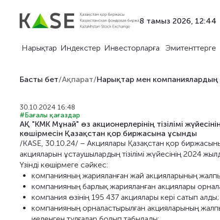
8 тамыз 2026, 12:44
Нарықтар
Индекстер
Инвесторларға
Эмитенттерге
Басты бет
/
Ақпарат
/
Нарықтар мен компаниялардың
30.10.2024 16:48
#Бағалы қағаздар
АҚ "KMK Мұнай" өз акционерлерінің тізілімі жүйесі
көшірмесін Қазақстан қор биржасына ұсынды
/KASE, 30.10.24/ – Акциялары Қазақстан қор биржасыны
акцияларын ұстаушылардың тізілімі жүйесінің 2024 жыл
Үзінді көшірмеге сәйкес:
компанияның жарияланған жай акцияларының жалпы
компанияның барлық жарияланған акциялары орнал
компания өзінің 195 437 акциялары кері сатып алды;
компанияның орналастырылған акцияларының жалпы
иеленген тұлғалар болып табылады: