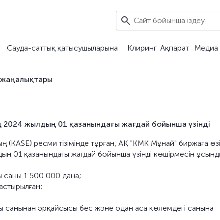
Сауда-саттық қатысушыларына
Клиринг
Ақпарат
Медиа 
 жаңалықтары
нің 2024 жылдың 01 қазанындағы жағдай бойынша үзінді
ң (KASE) ресми тізімінде тұрған, АҚ "KMK Мұнай" биржаға өзі
дың 01 қазанындағы жағдай бойынша үзінді көшірмесін ұсынд
 саны 1 500 000 дана;
астырылған;
 санынан әрқайсысы бес және одан аса көлемдегі санына