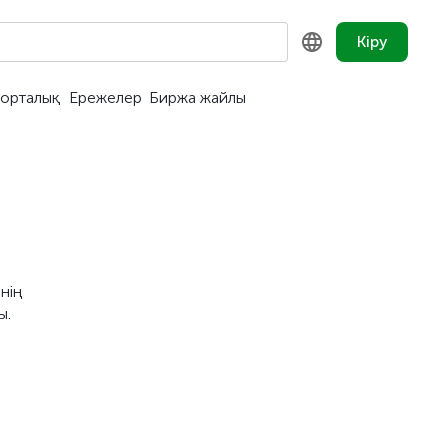
Кіру
орталық
Ережелер
Биржа жайлы
KZ
RU
EN
нің
ы.