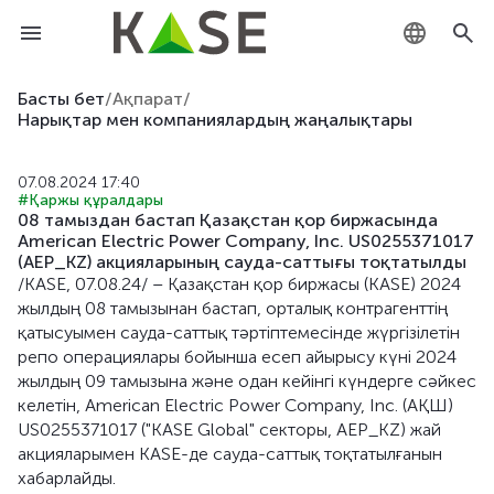
KZ
Басты бет
/
Ақпарат
/
Нарықтар мен компаниялардың жаңалықтары
RU
07.08.2024 17:40
EN
#Қаржы құралдары
08 тамыздан бастап Қазақстан қор биржасында
American Electric Power Company, Inc. US0255371017
(AEP_KZ) акцияларының сауда-саттығы тоқтатылды
/KASE, 07.08.24/ – Қазақстан қор биржасы (KASE) 2024
жылдың 08 тамызынан бастап, орталық контрагенттің
қатысуымен сауда-саттық тәртіптемесінде жүргізілетін
репо операциялары бойынша есеп айырысу күні 2024
жылдың 09 тамызына және одан кейінгі күндерге сәйкес
келетін, American Electric Power Company, Inc. (АҚШ)
US0255371017 ("KASE Global" секторы, AEP_KZ) жай
акцияларымен KASE-де сауда-саттық тоқтатылғанын
хабарлайды.