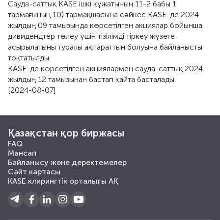
Сауда-саттық KASE ішкі құжатының 11-2 бабы 1
тармағының 10) тармақшасына сәйкес KASE-де 2024
жылдың 09 тамызында көрсетілген акциялар бойынша
дивидендтер төлеу үшін тізілімді тіркеу жүзеге
асырылатыны туралы ақпараттың болуына байланысты
тоқтатылды.
KASE-де көрсетілген акциялармен сауда-саттық 2024
жылдың 12 тамызынан бастап қайта басталады.
[2024-08-07]
Қазақстан қор биржасы
FAQ
Мансап
Байланысу және деректемелер
Сайт картасы
KASE клирингтік орталығы АҚ