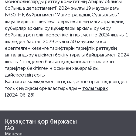
монополияларды реттеу комитетінің Атырау облысы
бойынша департаменті" 2024 жылғы 19 маусымдағы
№30-НҚ бұйрығымен "Магистральдық Суағызғысы"
жауапкершілігі шектеулі серіктестігінің магистральдық
құбырлар арқылы су құбырлары арқылы су беру
бойынша реттеліп көрсетілетін қызметіне 2024 жылғы 1
шілдеден бастап 2029 жылғы 30 маусым қоса
есептелген кезеңге тарифтерін тарифтік реттеудің
ынталандыру әдісімен бекіту туралы бұйырығымен 2024
жылғы 1 шілдеден бастап қолданысқа енгізілеетін
тарифтер бекітілгенін осымен хабарлайды.
дәйексөздің соңы
Баспасөз мәлімдемесінің қазақ және орыс тілдеріндегі
толық нұсқасы орналастырылды –
толығырақ
[2024-06-28]
Қазақстан қор биржасы
FAQ
Мансап