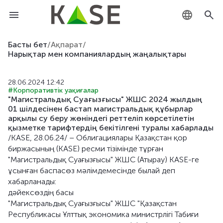
KZ
Басты бет
/
Ақпарат
/
Нарықтар мен компаниялардың жаңалықтары
RU
28.06.2024 12:42
EN
#Корпоративтік уақиғалар
"Магистральдық Суағызғысы" ЖШС 2024 жылдың
01 шілдесінен бастап магистральдық құбырлар
арқылы су беру жөніндегі реттеліп көрсетілетін
қызметке тарифтердің бекітілгені туралы хабарлады
/KASE, 28.06.24/ – Облигациялары Қазақстан қор
биржасының (KASE) ресми тізімінде тұрған
"Магистральдық Суағызғысы" ЖШС (Атырау) KASE-ге
ұсынған баспасөз мәлімдемесінде былай деп
хабарланады:
дәйексөздің басы
"Магистральдық Суағызғысы" ЖШС "Қазақстан
Республикасы Ұлттық экономика министрлігі Табиғи