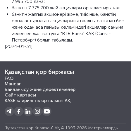
7 995 700 дана;
банктің 7 375 700 жай акциялары орналастырылған;
банктің жалғыз акционері және, тиісінше, банктің
орналастырылған акцияларының жалпы санынан бес
және одан аса пайызы көлеміндегі акциялар санына
иеленген жалғыз тұлға "ВТБ Банкi" КАҚ (Санкт-
Петербург) болып табылады.
[2024-01-31]
Қазақстан қор биржасы
FAQ
Мансап
Байланысу және деректемелер
Сайт картасы
KASE клирингтік орталығы АҚ
"Қазақстан қор биржасы" АҚ © 1993-2026 Материалдарды