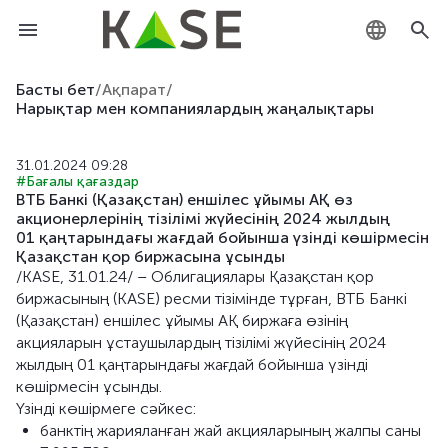
KZ
Басты бет
/
Ақпарат
/
Нарықтар мен компаниялардың жаңалықтары
RU
31.01.2024 09:28
EN
#Бағалы қағаздар
ВТБ Банкі (Қазақстан) еншілес ұйымы АҚ өз
акционерлерінің тізілімі жүйесінің 2024 жылдың
01 қаңтарындағы жағдай бойынша үзінді көшірмесін
Қазақстан қор биржасына ұсынды
/KASE, 31.01.24/ – Облигациялары Қазақстан қор
биржасының (KASE) ресми тізімінде тұрған, ВТБ Банкі
(Қазақстан) еншілес ұйымы АҚ биржаға өзінің
акцияларын ұстаушылардың тізілімі жүйесінің 2024
жылдың 01 қаңтарындағы жағдай бойынша үзінді
көшірмесін ұсынды.
Үзінді көшірмеге сәйкес:
банктің жарияланған жай акцияларының жалпы саны