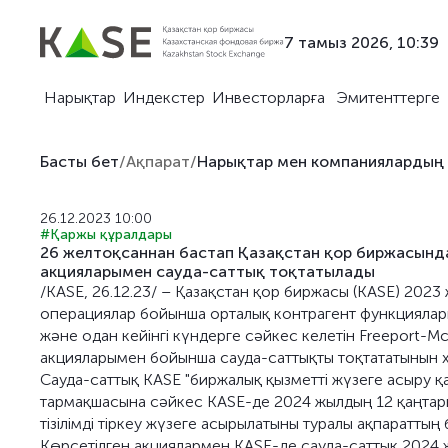
7 тамыз 2026, 10:39
Нарықтар
Индекстер
Инвесторларға
Эмитенттерге
Басты бет
/
Ақпарат
/
Нарықтар мен компаниялардың
26.12.2023 10:00
#Қаржы құралдары
26 желтоқсаннан бастап Қазақстан қор биржасында
акцияларымен сауда-саттық тоқтатылады
/KASE, 26.12.23/ – Қазақстан қор биржасы (KASE) 202
операциялар бойынша орталық контрагент функциялары
және одан кейінгі күндерге сәйкес келетін Freeport-
акцияларымен бойынша сауда-саттықты тоқтататынын 
Сауда-саттық KASE "биржалық қызметті жүзеге асыру қа
тармақшасына сәйкес KASE-де 2024 жылдың 12 қаңтар
тізілімді тіркеу жүзеге асырылатыны туралы ақпаратты
Көрсетілген акциялармен KASE-де сауда-саттық 2024 ж