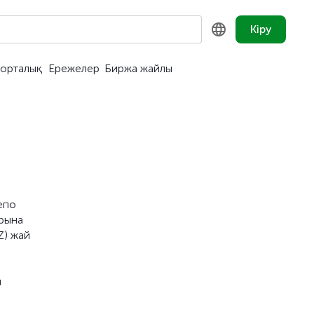
Кіру
орталық
Ережелер
Биржа жайлы
KZ
RU
EN
епо
арына
Z) жай
н