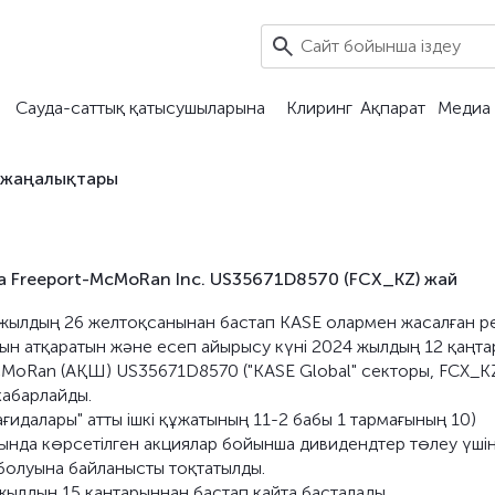
Сауда-саттық қатысушыларына
Клиринг
Ақпарат
Медиа 
 жаңалықтары
 Freeport-McMoRan Inc. US35671D8570 (FCX_KZ) жай
3 жылдың 26 желтоқсанынан бастап KASE олармен жасалған р
н атқаратын және есеп айырысу күні 2024 жылдың 12 қаңт
McMoRan (АҚШ) US35671D8570 ("KASE Global" секторы, FCX_K
хабарлайды.
ғидалары" атты ішкі құжатының 11-2 бабы 1 тармағының 10)
ында көрсетілген акциялар бойынша дивидендтер төлеу үші
ң болуына байланысты тоқтатылды.
ылдың 15 қаңтарыннан бастап қайта басталады.