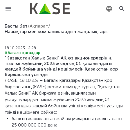
KZ
Басты бет
/
Ақпарат
/
Нарықтар мен компаниялардың жаңалықтары
RU
18.10.2023 12:28
EN
#Бағалы қағаздар
"Қазақстан Халық Банкі" АҚ өз акционерлерінің
тізілімі жүйесінің 2023 жылдың 01 қазанындағы
жағдай бойынша үзінді көшірмесін Қазақстан қор
биржасына ұсынды
/KASE, 18.10.23/ – Бағалы қағаздары Қазақстан қор
биржасының (KASE) ресми тізімінде тұрған, "Қазақстан
Халық Банкі" АҚ биржаға өзінің акцияларын
ұстаушылардың тізілімі жүйесінің 2023 жылдың 01
қазанындағы жағдай бойынша үзінді көшірмесін ұсынды.
Үзінді көшірмеге сәйкес:
банктің жарияланған жай акцияларының жалпы саны
25 000 000 000 дана;