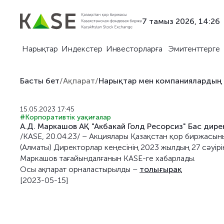
7 тамыз 2026, 14:26
Нарықтар
Индекстер
Инвесторларға
Эмитенттерге
Басты бет
/
Ақпарат
/
Нарықтар мен компаниялардың
15.05.2023 17:45
#Корпоративтік уақиғалар
А.Д. Маркашов АҚ "Акбакай Голд Ресорсиз" Бас ди
/KASE, 20.04.23/ – Акциялары Қазақстан қор биржасыны
(Алматы) Директорлар кеңесінің 2023 жылдың 27 сәуір
Маркашов тағайындалғанын KASE-ге хабарлады.
Осы ақпарат орналастырылды –
толығырақ
[2023-05-15]