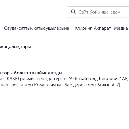
Сауда-саттық қатысушыларына
Клиринг
Ақпарат
Медиа 
 жаңалықтары
ректоры болып тағайындалды
ң (KASE) ресми тізімінде тұрған "Акбакай Голд Ресорсиз" АҚ
індегі шешімімен Компанияның бас директоры болып А. Д.