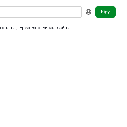
Кіру
орталық
Ережелер
Биржа жайлы
KZ
RU
EN