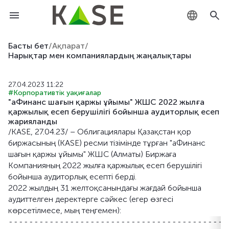
KZ
Басты бет
/
Ақпарат
/
Нарықтар мен компаниялардың жаңалықтары
RU
27.04.2023 11:22
EN
#Корпоративтік уақиғалар
"аФинанс шағын қаржы ұйымы" ЖШС 2022 жылға
қаржылық есеп берушілігі бойынша аудиторлық есеп
жарияланды
/KASE, 27.04.23/ – Облигациялары Қазақстан қор
биржасының (KASE) ресми тізімінде тұрған "аФинанс
шағын қаржы ұйымы" ЖШС (Алматы) Биржаға
Компанияның 2022 жылға қаржылық есеп берушілігі
бойынша аудиторлық есепті берді.
2022 жылдың 31 желтоқсанындағы жағдай бойынша
аудиттелген деректерге сәйкес (егер өзгесі
көрсетілмесе, мың теңгемен):
--------------------------------------------