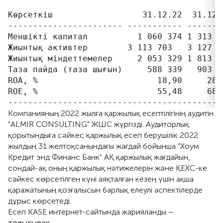
Көрсеткіш                  31.12.22  31.12.2
----------------------- ----------- --------
Меншікті капитал          1 060 374 1 313 30
Жиынтық активтер        3 113 703   3 127 15
Жиынтық міндеттемелер     2 053 329 1 813 84
Таза пайда (таза шығын)     588 339   903 22
ROA, %                        18,90     28,8
ROE, %                        55,48     68,7
Компанияның 2022 жылға қаржылық есептілігінің аудитін
"ALMIR CONSULTING" ЖШС жүргізді. Аудиторлық
қорытындыға сәйкес қаржылық есеп берушілік 2022
жылдың 31 желтоқсанындағы жағдай бойынша "Хоум
Кредит энд Финанс Банк" АҚ қаржылық жағдайын,
сондай-ақ оның қаржылық нәтижелерін және ҚЕХС-ке
сәйкес көрсетілген күні аяқталған кезең үшін ақша
қаражатының қозғалысын барлық елеулі аспектілерде
дұрыс көрсетеді.
Есеп KASE интернет-сайтында жарияланды –
толығырақ