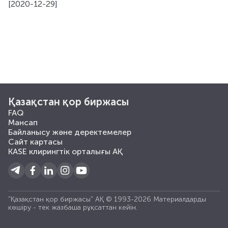
[2020-12-29]
Қазақстан қор биржасы
FAQ
Мансап
Байланысу және деректемелер
Сайт картасы
KASE клирингтік орталығы АҚ
"Қазақстан қор биржасы" АҚ © 1993-2026 Материалдарды
көшiру - тек жазбаша рұқсаттан кейiн.