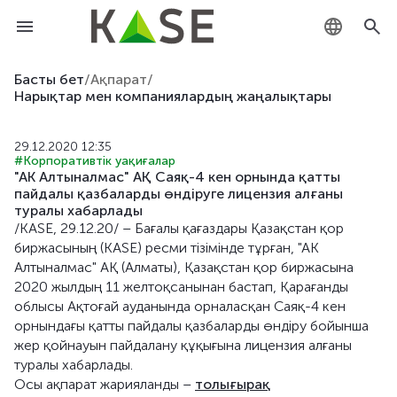
KZ
Басты бет
/
Ақпарат
/
Нарықтар мен компаниялардың жаңалықтары
RU
29.12.2020 12:35
EN
#Корпоративтік уақиғалар
"АК Алтыналмас" АҚ Саяқ-4 кен орнында қатты
пайдалы қазбаларды өндіруге лицензия алғаны
туралы хабарлады
/KASE, 29.12.20/ – Бағалы қағаздары Қазақстан қор
биржасының (KASE) ресми тізімінде тұрған, "АК
Алтыналмас" АҚ (Алматы), Қазақстан қор биржасына
2020 жылдың 11 желтоқсанынан бастап, Қарағанды
облысы Ақтоғай ауданында орналасқан Саяқ-4 кен
орнындағы қатты пайдалы қазбаларды өндіру бойынша
жер қойнауын пайдалану құқығына лицензия алғаны
туралы хабарлады.
Осы ақпарат жарияланды –
толығырақ