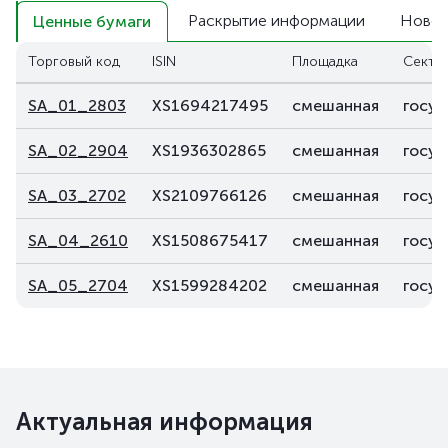
Раскрытие информации
Новос
Ценные бумаги
Торговый код
ISIN
Площадка
Секто
SA_01_2803
XS1694217495
смешанная
госуд
SA_02_2904
XS1936302865
смешанная
госуд
SA_03_2702
XS2109766126
смешанная
госуд
SA_04_2610
XS1508675417
смешанная
госуд
SA_05_2704
XS1599284202
смешанная
госуд
Актуальная информация