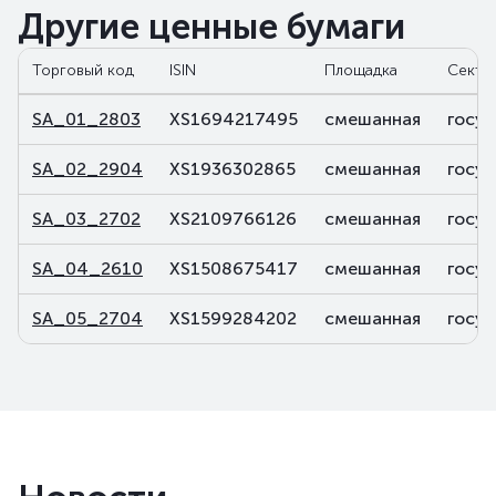
Другие ценные бумаги
Торговый код
ISIN
Площадка
Секто
SA_01_2803
XS1694217495
смешанная
госуд
SA_02_2904
XS1936302865
смешанная
госуд
SA_03_2702
XS2109766126
смешанная
госуд
SA_04_2610
XS1508675417
смешанная
госуд
SA_05_2704
XS1599284202
смешанная
госуд