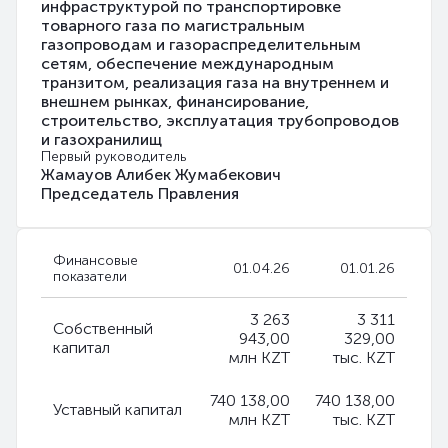
инфраструктурой по транспортировке
товарного газа по магистральным
газопроводам и газораспределительным
сетям, обеспечение международным
транзитом, реализация газа на внутреннем и
внешнем рынках, финансирование,
строительство, эксплуатация трубопроводов
и газохранилищ
Первый руководитель
Жамауов Алибек Жумабекович
Председатель Правления
Финансовые
01.04.26
01.01.26
показатели
3 263
3 311
Собственный
943,00
329,00
капитал
млн KZT
тыс. KZT
740 138,00
740 138,00
Уставный капитал
млн KZT
тыс. KZT