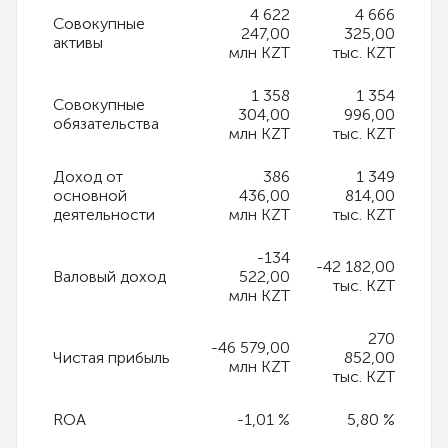
4 622
4 666
Совокупные
247,00
325,00
активы
млн KZT
тыс. KZT
1 358
1 354
Совокупные
304,00
996,00
обязательства
млн KZT
тыс. KZT
Доход от
386
1 349
основной
436,00
814,00
деятельности
млн KZT
тыс. KZT
-134
-42 182,00
Валовый доход
522,00
тыс. KZT
млн KZT
270
-46 579,00
Чистая прибыль
852,00
млн KZT
тыс. KZT
ROA
-1,01 %
5,80 %