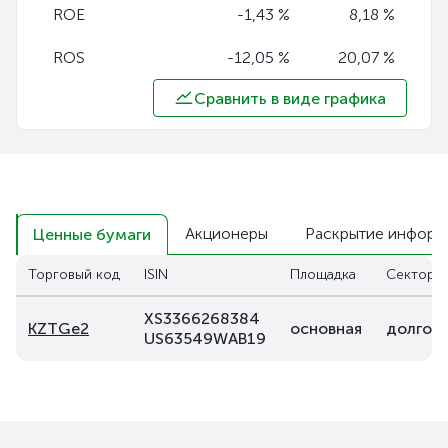
ROE
-1,43 %
8,18 %
ROS
-12,05 %
20,07 %
Сравнить в виде графика
Акционеры
Раскрытие информ
Ценные бумаги
Торговый код
ISIN
Площадка
Сектор
XS3366268384
KZTGe2
основная
долговы
US63549WAB19