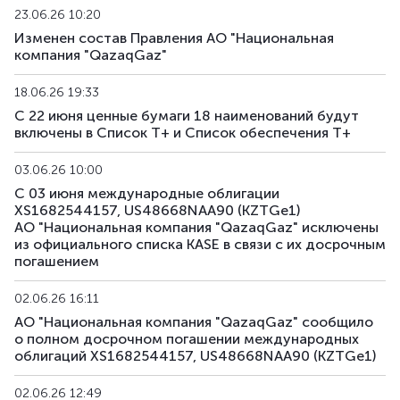
23.06.26 10:20
Изменен состав Правления АО "Национальная
компания "QazaqGaz"
18.06.26 19:33
С 22 июня ценные бумаги 18 наименований будут
включены в Список Т+ и Список обеспечения Т+
03.06.26 10:00
С 03 июня международные облигации
XS1682544157, US48668NAA90 (KZTGe1)
АО "Национальная компания "QazaqGaz" исключены
из официального списка KASE в связи с их досрочным
погашением
02.06.26 16:11
АО "Национальная компания "QazaqGaz" сообщило
о полном досрочном погашении международных
облигаций XS1682544157, US48668NAA90 (KZTGe1)
02.06.26 12:49