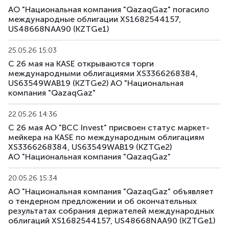
АО "Национальная компания "QazaqGaz" погасило
международные облигации XS1682544157,
US48668NAA90 (KZTGe1)
25.05.26 15:03
С 26 мая на KASE открываются торги
международными облигациями XS3366268384,
US63549WAB19 (KZTGe2) АО "Национальная
компания "QazaqGaz"
22.05.26 14:36
С 26 мая АО "BCC Invest" присвоен статус маркет-
мейкера на KASE по международным облигациям
XS3366268384, US63549WAB19 (KZTGe2)
АО "Национальная компания "QazaqGaz"
20.05.26 15:34
АО "Национальная компания "QazaqGaz" объявляет
о тендерном предложении и об окончательных
результатах собрания держателей международных
облигаций XS1682544157, US48668NAA90 (KZTGe1)