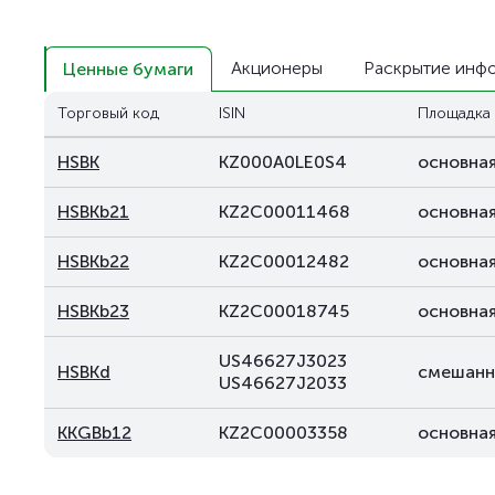
Акционеры
Раскрытие инф
Ценные бумаги
Торговый код
ISIN
Площадка
HSBK
KZ000A0LE0S4
основна
HSBKb21
KZ2C00011468
основна
HSBKb22
KZ2C00012482
основна
HSBKb23
KZ2C00018745
основна
US46627J3023
HSBKd
смешанн
US46627J2033
KKGBb12
KZ2C00003358
основна