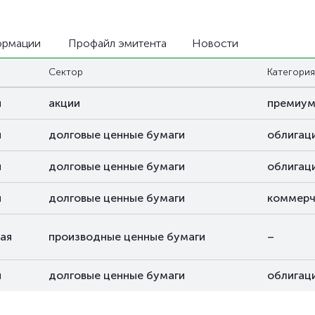
ормации
Профайл эмитента
Новости
Сектор
Категория
я
акции
премиу
я
долговые ценные бумаги
облигац
я
долговые ценные бумаги
облигац
я
долговые ценные бумаги
коммерч
ая
производные ценные бумаги
–
я
долговые ценные бумаги
облигац