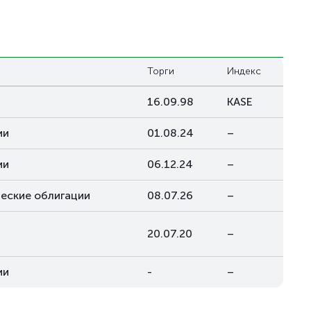
Торги
Индекс
м
16.09.98
KASE
ии
01.08.24
–
ии
06.12.24
–
еские облигации
08.07.26
–
20.07.20
–
ии
-
–