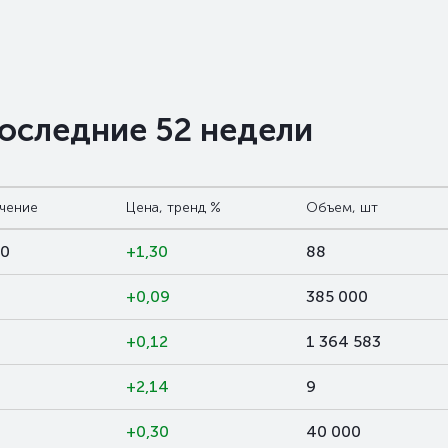
последние 52 недели
ачение
Цена, тренд %
Объем, шт
00
+1,30
88
+0,09
385 000
+0,12
1 364 583
+2,14
9
9
+0,30
40 000