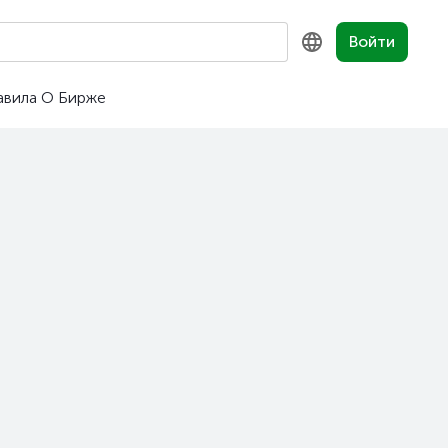
Войти
авила
О Бирже
KZ
RU
EN