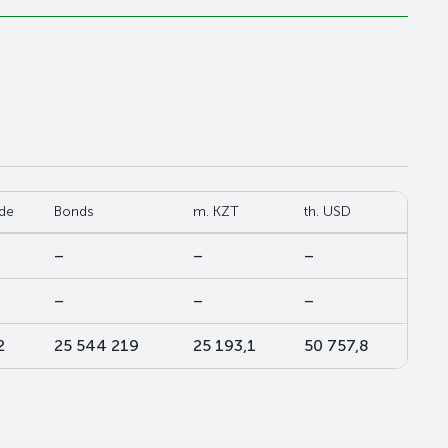
de
Bonds
m. KZT
th. USD
–
–
–
–
–
–
2
25 544 219
25 193,1
50 757,8