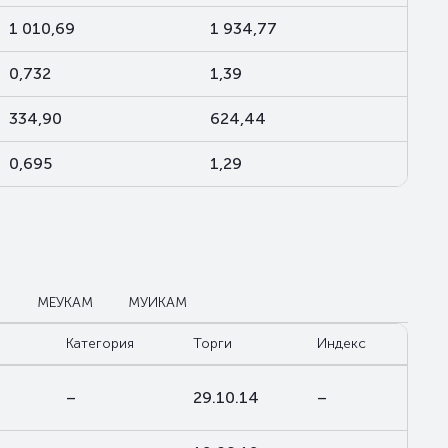
1 010,69
1 934,77
0,732
1,39
334,90
624,44
0,695
1,29
М
МЕУКАМ
МУИКАМ
Категория
Торги
Индекс
–
29.10.14
–