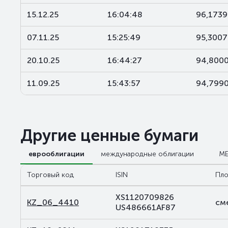
15.12.25
16:04:48
96,1739
07.11.25
15:25:49
95,3007
20.10.25
16:44:27
94,800
11.09.25
15:43:57
94,799
Другие ценные бумаги
еврооблигации
международные облигации
М
Торговый код
ISIN
Пло
XS1120709826
KZ_06_4410
см
US486661AF87