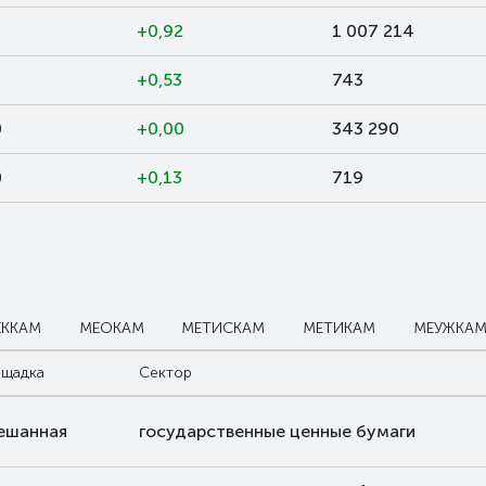
+0,92
1 007 214
+0,53
743
0
+0,00
343 290
0
+0,13
719
ЕККАМ
МЕОКАМ
МЕТИСКАМ
МЕТИКАМ
МЕУЖКА
щадка
Сектор
ешанная
государственные ценные бумаги