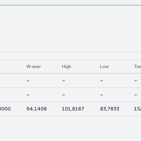
W-aver
High
Low
Tra
–
–
–
–
–
–
–
–
0000
94,1408
101,8187
83,7833
15