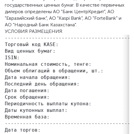
государственных ценных бумаг. В качестве первичных
дилеров определены АО "Банк ЦентрКредит", АО
"Евразийский банк", АО "Kaspi Bank", АО "ForteBank" и
АО "Народный Банк Казахстана".
УСЛОВИЯ РАЗМЕЩЕНИЯ:
-------------------------------------------
Торговый код KASE:                         M
Вид ценных бумаг:                          М
ISIN:                                      
Номинальная стоимость, тенге:              1
Объем облигаций в обращении, шт.:          –
Дата начала обращения:                     1
Последний день обращения:                  1
Дата погашения:                            1
Срок обращения:                            
Периодичность выплаты купона:              
Даты купонных выплат:                      
Временная база:                            3
------------------------------------------ 
Дата торгов:                               1