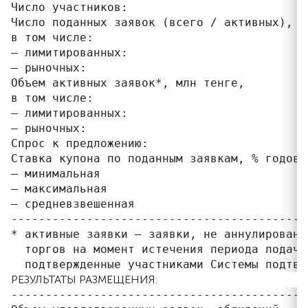
Число участников:                           
Число поданных заявок (всего / активных),   
в том числе:

– лимитированных:                           
– рыночных:                                 
Объем активных заявок*, млн тенге,         
в том числе:

– лимитированных:                          
– рыночных:                                 
Спрос к предложению:                       
Ставка купона по поданным заявкам, % годовы
– минимальная                               
– максимальная                             
– средневзвешенная                         
-------------------------------------------
* активные заявки – заявки, не аннулированн
  торгов на момент истечения периода подачи
РЕЗУЛЬТАТЫ РАЗМЕЩЕНИЯ:
-------------------------------------------