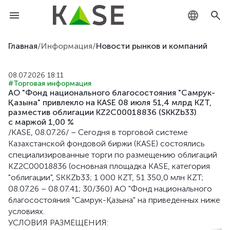
KZ
Главная
/
Информация
/
Новости рынков и компаний
RU
08.07.2026 18:11
#Торговая информация
EN
АО "Фонд национального благосостояния "Самрук-
Қазына" привлекло на KASE 08 июля 51,4 млрд KZT,
разместив облигации KZ2C00018836 (SKKZb33)
с маржой 1,00 %
/KASE, 08.07.26/ – Сегодня в торговой системе
Казахстанской фондовой биржи (KASE) состоялись
специализированные торги по размещению облигаций
KZ2C00018836 (основная площадка KASE, категория
"облигации", SKKZb33; 1 000 KZT, 51 350,0 млн KZT;
08.07.26 – 08.07.41; 30/360) АО "Фонд национального
благосостояния "Самрук-Қазына" на приведенных ниже
условиях.
УСЛОВИЯ РАЗМЕЩЕНИЯ: