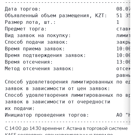
-------------------------------------------
Дата торгов:                         08.07.2
Объявленный объем размещения, KZT:   51 350 
Размер лота, шт.:                    1

Предмет торга:                       ставка
Вид заявок на покупку:               лимитир
Способ подачи заявок:                закрыты
Время приема заявок:                 10:00–1
Время подтверждения заявок:          10:00–1
Время отсечения:                     13:00 (
Метод отсечения заявок:              отсека
                                     равны 
Способ удовлетворения лимитированных по еди
заявок в зависимости от цен заявок:

Способ удовлетворения лимитированных по вре
заявок в зависимости от очередности

их подачи:

Инициатор проведения торгов:         АО "Ha
С 14:00 до 14:30 времени г. Астана в торговой системе
KASE состоялись специализированные торги по