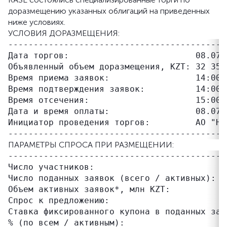
доразмещению указанных облигаций на приведенных
ниже условиях.
УСЛОВИЯ ДОРАЗМЕЩЕНИЯ:
-------------------------------------------
Дата торгов:                         08.07.2
Объявленный объем доразмещения, KZT: 32 350 
Время приема заявок:                 14:00–1
Время подтверждения заявок:          14:00–1
Время отсечения:                     15:00 (
Дата и время оплаты:                 08.07.2
Инициатор проведения торгов:         АО "Ha
ПАРАМЕТРЫ СПРОСА ПРИ РАЗМЕЩЕНИИ:
-------------------------------------------
Число участников:                           
Число поданных заявок (всего / активных):  
Объем активных заявок*, млн KZT:           
Спрос к предложению:                       
Ставка фиксированного купона в поданных зая
% (по всем / активным):
