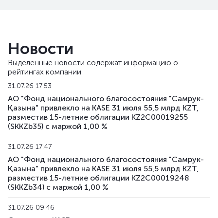
SKKZb34
KZ2C00019248
основная
долгов
SKKZb35
KZ2C00019255
основная
долгов
Новости
XS2399149694
SKKZe1
основная
долгов
Выделенные новости содержат информацию о
US84612WAA18
рейтингах компании
31.07.26 17:53
АО "Фонд национального благосостояния "Самрук-
Қазына" привлекло на KASE 31 июля 55,5 млрд KZT,
разместив 15-летние облигации KZ2C00019255
(SKKZb35) с маржой 1,00 %
31.07.26 17:47
АО "Фонд национального благосостояния "Самрук-
Қазына" привлекло на KASE 31 июля 55,5 млрд KZT,
разместив 15-летние облигации KZ2C00019248
(SKKZb34) с маржой 1,00 %
31.07.26 09:46