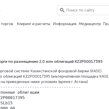
4
 торгов
Клиринг и расчеты
Информация
Медиацентр
Пр
орги по размещению 2,0 млн облигаций KZ2P00017395
 торговой системе Казахстанской фондовой биржи (KASE)
ю облигаций KZ2P00017395 (альтернативная площадка KASE
на приведенных ниже условиях (время г. Астана).
---------------------------------

понные облигации

2P00017395

SLb15

000,00
