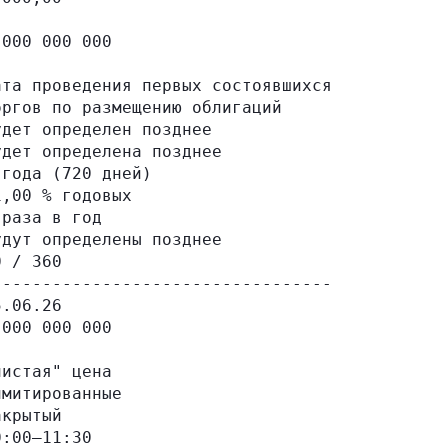
000 000 000

та проведения первых состоявшихся

ргов по размещению облигаций

дет определен позднее

дет определена позднее

года (720 дней)

,00 % годовых

раза в год

дут определены позднее

 / 360

---------------------------------

.06.26

000 000 000

истая" цена

митированные

крытый

:00–11:30
