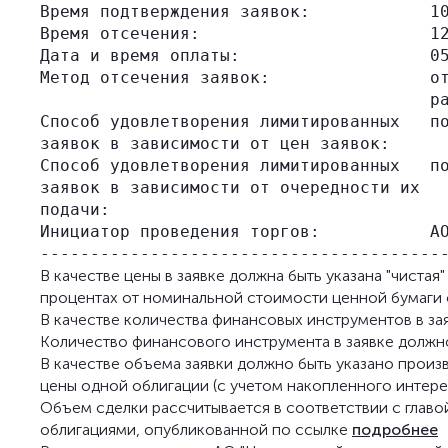
Время подтверждения заявок:            10
Время отсечения:                       12
Дата и время оплаты:                   05
Метод отсечения заявок:                от
                                       ра
Способ удовлетворения лимитированных   по
заявок в зависимости от цен заявок:

Способ удовлетворения лимитированных   по
заявок в зависимости от очередности их

подачи:

Инициатор проведения торгов:           АО
В качестве цены в заявке должна быть указана "чистая
процентах от номинальной стоимости ценной бумаги с
В качестве количества финансовых инструментов в зая
Количество финансового инструмента в заявке должно
В качестве объема заявки должно быть указано произве
цены одной облигации (с учетом накопленного интере
Объем сделки рассчитывается в соответствии с главо
облигациями, опубликованной по ссылке
подробнее