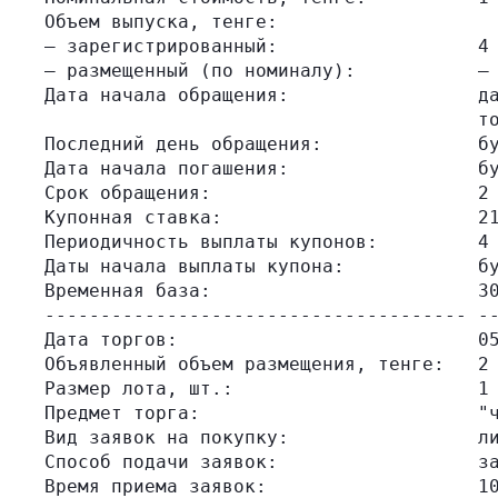
Объем выпуска, тенге:

– зарегистрированный:                  4 
– размещенный (по номиналу):           –

Дата начала обращения:                 да
                                       то
Последний день обращения:              бу
Дата начала погашения:                 бу
Срок обращения:                        2 
Купонная ставка:                       21
Периодичность выплаты купонов:         4 
Даты начала выплаты купона:            бу
Временная база:                        30
-------------------------------------- --
Дата торгов:                           05
Объявленный объем размещения, тенге:   2 
Размер лота, шт.:                      1

Предмет торга:                         "ч
Вид заявок на покупку:                 ли
Способ подачи заявок:                  за
Время приема заявок:                   10