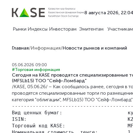
8 августа 2026, 22:0
Рынки
Индексы
Инвесторам
Эмитентам
Участникам
Главная
/
Информация
/
Новости рынков и компаний
05.06.2026 09:00
#Торговая информация
Сегодня на KASE проводятся специализированные т
(MFSLb15) ТОО "Сейф-Ломбард"
/KASE, 05.06.26/ – Как сообщалось ранее, сегодня в
проводятся специализированные торги по размещени
категория "облигации", MFSLb15) ТОО "Сейф-Ломбард" 
-----------------------------------------
Вид ценных бумаг:                      ку
ISIN:                                  KZ
Торговый код KASE:                     MF
Номинальная стоимость, тенге:          1 