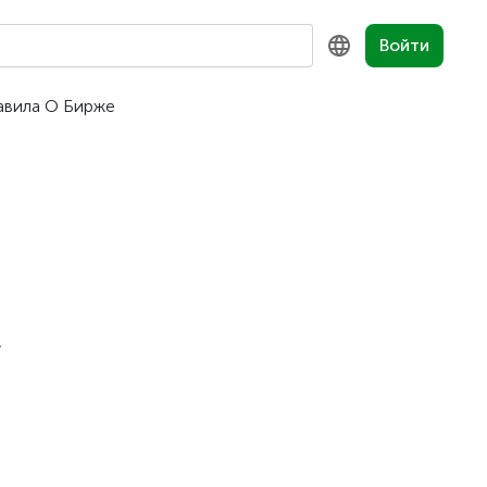
Войти
авила
О Бирже
KZ
RU
EN
,