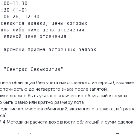
:00–11:30

:30 (Т+0)

.06.26, 12:30

секаются заявки, цены которых

вны либо ниже цены отсечения

 единой цене отсечения

 времени приема встречных заявок

 "Сентрас Секьюритиз"

" цена облигаций (без учета накопленного интереса), выраже
 точностью до четвертого знака после запятой.
вке должно быть указано количество облигаций в штуках.
 быть равно или кратно размеру лота.
дение количества облигаций, указанного в заявке, и "грязн
са).
й 4 Методики расчета доходности облигаций и сумм сделок