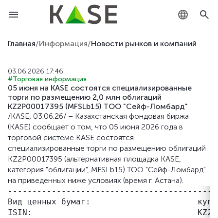
KZ
Главная
/
Информация
/
Новости рынков и компаний
RU
03.06.2026 17:46
#Торговая информация
EN
05 июня на KASE состоятся специализированные
торги по размещению 2,0 млн облигаций
KZ2P00017395 (MFSLb15) ТОО "Сейф-Ломбард"
/KASE, 03.06.26/ – Казахстанская фондовая биржа
(KASE) сообщает о том, что 05 июня 2026 года в
торговой системе KASE состоятся
специализированные торги по размещению облигаций
KZ2P00017395 (альтернативная площадка KASE,
категория "облигации", MFSLb15) ТОО "Сейф-Ломбард"
на приведенных ниже условиях (время г. Астана).
-------------------------------------------
Вид ценных бумаг:                      купо
ISIN:                                  KZ2P0