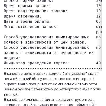
Способ подачи заявок:                  закры
Время приема заявок:                   10:00
Время подтверждения заявок:            10:00
Время отсечения:                       12:30
Дата и время оплаты:                   05.06
Метод отсечения заявок:                отсе
                                       равн
Способ удовлетворения лимитированных   по е
заявок в зависимости от цен заявок:

Способ удовлетворения лимитированных   по в
заявок в зависимости от очередности их

подачи:

Инициатор проведения торгов:           АО "
В качестве цены в заявке должна быть указана "чистая"
цена облигаций (без учета накопленного интереса),
выраженная в процентах от номинальной стоимости
ценной бумаги с точностью до четвертого знака после
запятой.
В качестве количества финансовых инструментов в
заявке должно быть указано количество облигаций в