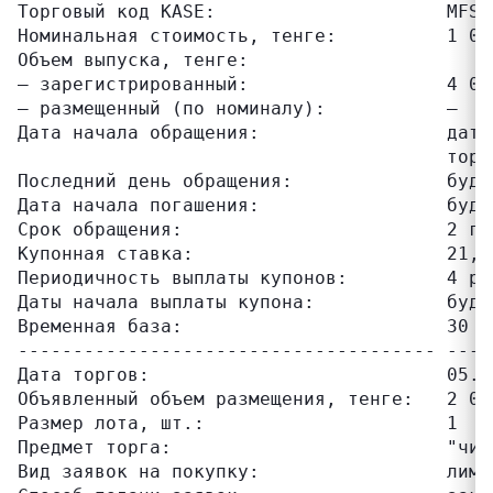
Торговый код KASE:                     MFSLb
Номинальная стоимость, тенге:          1 000
Объем выпуска, тенге:

– зарегистрированный:                  4 000
– размещенный (по номиналу):           –

Дата начала обращения:                 дата
                                       торг
Последний день обращения:              буде
Дата начала погашения:                 буде
Срок обращения:                        2 го
Купонная ставка:                       21,00
Периодичность выплаты купонов:         4 раз
Даты начала выплаты купона:            буду
Временная база:                        30 / 
-------------------------------------- ----
Дата торгов:                           05.06
Объявленный объем размещения, тенге:   2 000
Размер лота, шт.:                      1

Предмет торга:                         "чист
Вид заявок на покупку:                 лимит