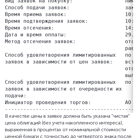
Вид заявок на покупку:                 лимит
Способ подачи заявок:                  закры
Время приема заявок:                   10:00
Время подтверждения заявок:            10:00
Время отсечения:                       14:30
Дата и время оплаты:                   29.05
Метод отсечения заявок:                отсе
                                       равн
Способ удовлетворения лимитированных   по ц
заявок в зависимости от цен заявок:    встр
                                       отсе
                                       выго
Способ удовлетворения лимитированных   по в
заявок в зависимости от очередности их

подачи:

Инициатор проведения торгов:           АО "
В качестве цены в заявке должна быть указана "чистая"
цена облигаций (без учета накопленного интереса),
выраженная в процентах от номинальной стоимости
ценной бумаги с точностью до четвертого знака после