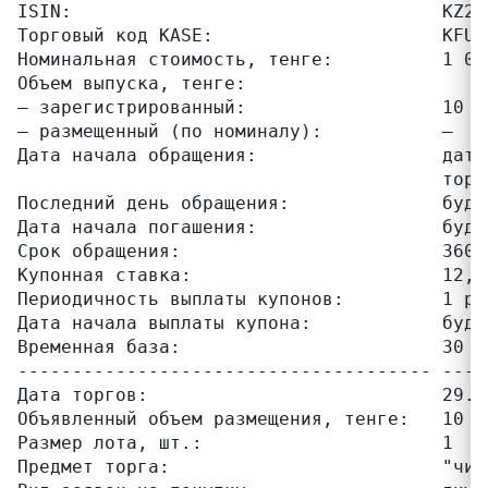
ISIN:                                  KZ2C0
Торговый код KASE:                     KFUSb
Номинальная стоимость, тенге:          1 000
Объем выпуска, тенге:

– зарегистрированный:                  10 00
– размещенный (по номиналу):           –

Дата начала обращения:                 дата
                                       торг
Последний день обращения:              буде
Дата начала погашения:                 буде
Срок обращения:                        360 д
Купонная ставка:                       12,50
Периодичность выплаты купонов:         1 ра
Дата начала выплаты купона:            буде
Временная база:                        30 / 
-------------------------------------- ----
Дата торгов:                           29.05
Объявленный объем размещения, тенге:   10 00
Размер лота, шт.:                      1

Предмет торга:                         "чист