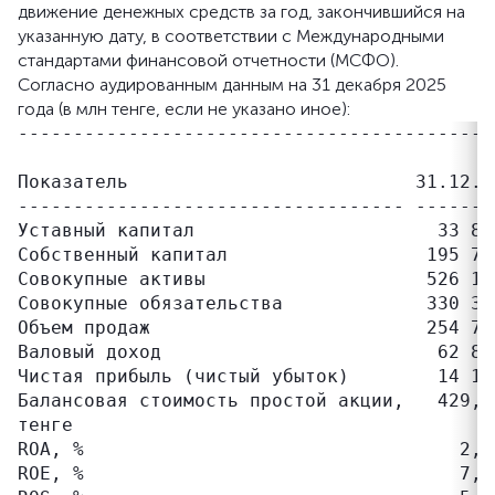
движение денежных средств за год, закончившийся на
указанную дату, в соответствии с Международными
стандартами финансовой отчетности (МСФО).
Согласно аудированным данным на 31 декабря 2025
года (в млн тенге, если не указано иное):
--------------------------------------------
                                          на
Показатель                          31.12.25
----------------------------------- --------
Уставный капитал                      33 800
Собственный капитал                  195 783
Совокупные активы                    526 150
Совокупные обязательства             330 367
Объем продаж                         254 749
Валовый доход                         62 866
Чистая прибыль (чистый убыток)        14 106
Балансовая стоимость простой акции,   429,32
тенге

ROA, %                                  2,68
ROE, %                                  7,20