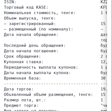
ISIN:                                  KZ2C0
Торговый код KASE:                     KFUSb
Номинальная стоимость, тенге:          1 000
Объем выпуска, тенге:

– зарегистрированный:                  15 00
– размещенный (по номиналу):           –

Дата начала обращения:                 дата
                                       торг
Последний день обращения:              буде
Дата начала погашения:                 буде
Срок обращения:                        2 го
Купонная ставка:                       12,50
Периодичность выплаты купонов:         1 раз
Даты начала выплаты купона:            буду
Временная база:                        30 / 
-------------------------------------- ----
Дата торгов:                           19.12
Объявленный объем размещения, тенге:   15 00
Размер лота, шт.:                      1

Предмет торга:                         "чист
Вид заявок на покупку:                 лимит