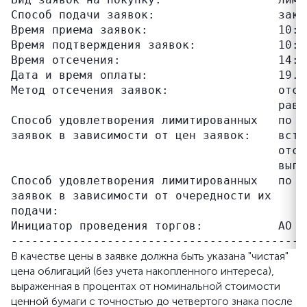
Способ подачи заявок:                  закры
Время приема заявок:                   10:00
Время подтверждения заявок:            10:00
Время отсечения:                       14:30
Дата и время оплаты:                   19.12
Метод отсечения заявок:                отсе
                                       равн
Способ удовлетворения лимитированных   по ц
заявок в зависимости от цен заявок:    встр
                                       отсе
                                       выго
Способ удовлетворения лимитированных   по в
заявок в зависимости от очередности их

подачи:

Инициатор проведения торгов:           АО "
В качестве цены в заявке должна быть указана "чистая"
цена облигаций (без учета накопленного интереса),
выраженная в процентах от номинальной стоимости
ценной бумаги с точностью до четвертого знака после