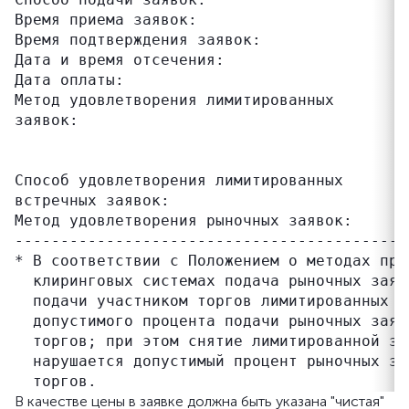
Время приема заявок:                       
Время подтверждения заявок:                
Дата и время отсечения:                    
Дата оплаты:                               
Метод удовлетворения лимитированных        
заявок:                                    
                                           
                                           
Способ удовлетворения лимитированных       
встречных заявок:                          
Метод удовлетворения рыночных заявок:      
-------------------------------------------
* В соответствии с Положением о методах про
  клиринговых системах подача рыночных заяв
  подачи участником торгов лимитированных з
  допустимого процента подачи рыночных заяв
  торгов; при этом снятие лимитированной за
  нарушается допустимый процент рыночных за
В качестве цены в заявке должна быть указана "чистая"