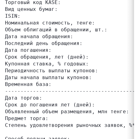
Торговый код KASE:                         
Вид ценных бумаг:                          
ISIN:                                      
Номинальная стоимость, тенге:              
Объем облигаций в обращении, шт.:          
Дата начала обращения:                     
Последний день обращения:                  
Дата погашения:                            
Срок обращения, лет (дней):                
Купонная ставка, % годовых:                
Периодичность выплаты купонов:             
Даты начала выплаты купонов:               
Временная база:                            
-------------------------------------------
Дата торгов:                               
Срок до погашения лет (дней):              
Объявленный объем размещения, млн тенге:   
Предмет торга:                             
Степень удовлетворения рыночных заявок, %*:
                                           
Способ подачи заявок:                      