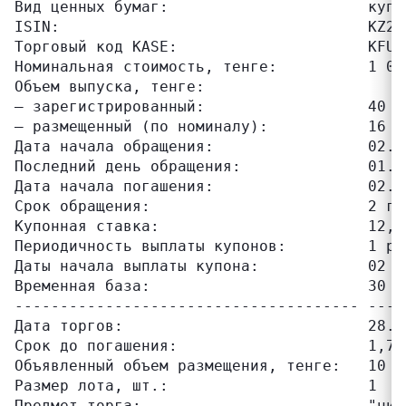
Вид ценных бумаг:                      купо
ISIN:                                  KZ2C0
Торговый код KASE:                     KFUSb
Номинальная стоимость, тенге:          1 000
Объем выпуска, тенге:

– зарегистрированный:                  40 00
– размещенный (по номиналу):           16 00
Дата начала обращения:                 02.05
Последний день обращения:              01.05
Дата начала погашения:                 02.05
Срок обращения:                        2 го
Купонная ставка:                       12,50
Периодичность выплаты купонов:         1 раз
Даты начала выплаты купона:            02 ма
Временная база:                        30 / 
-------------------------------------- ----
Дата торгов:                           28.08
Срок до погашения:                     1,7 
Объявленный объем размещения, тенге:   10 00
Размер лота, шт.:                      1

Предмет торга:                         "чист