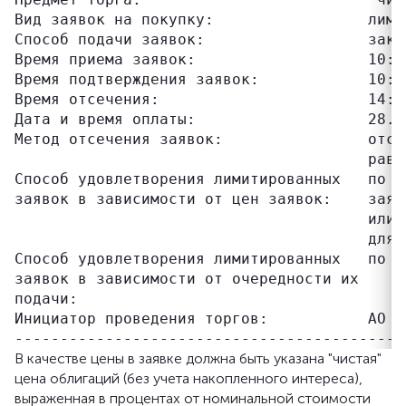
Вид заявок на покупку:                 лимит
Способ подачи заявок:                  закры
Время приема заявок:                   10:00
Время подтверждения заявок:            10:00
Время отсечения:                       14:30
Дата и время оплаты:                   28.08
Метод отсечения заявок:                отсе
                                       равн
Способ удовлетворения лимитированных   по ц
заявок в зависимости от цен заявок:    заяв
                                       или 
                                       для п
Способ удовлетворения лимитированных   по в
заявок в зависимости от очередности их

подачи:

Инициатор проведения торгов:           АО "
В качестве цены в заявке должна быть указана "чистая"
цена облигаций (без учета накопленного интереса),
выраженная в процентах от номинальной стоимости