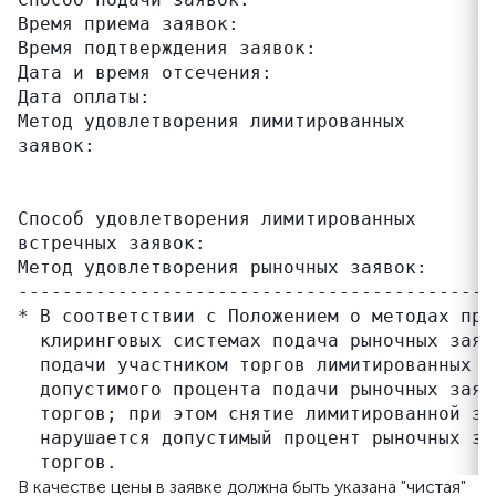
Время приема заявок:                       
Время подтверждения заявок:                
Дата и время отсечения:                    
Дата оплаты:                               
Метод удовлетворения лимитированных        
заявок:                                    
                                           
                                           
Способ удовлетворения лимитированных       
встречных заявок:                          
Метод удовлетворения рыночных заявок:      
-------------------------------------------
* В соответствии с Положением о методах про
  клиринговых системах подача рыночных заяв
  подачи участником торгов лимитированных з
  допустимого процента подачи рыночных заяв
  торгов; при этом снятие лимитированной за
  нарушается допустимый процент рыночных за
В качестве цены в заявке должна быть указана "чистая"