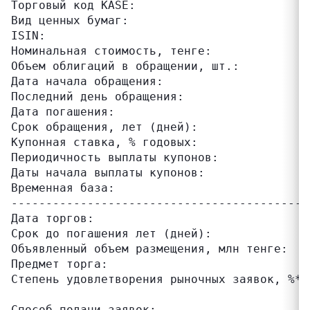
Торговый код KASE:                         
Вид ценных бумаг:                          
ISIN:                                      
Номинальная стоимость, тенге:              
Объем облигаций в обращении, шт.:          
Дата начала обращения:                     
Последний день обращения:                  
Дата погашения:                            
Срок обращения, лет (дней):                
Купонная ставка, % годовых:                
Периодичность выплаты купонов:             
Даты начала выплаты купонов:               
Временная база:                            
-------------------------------------------
Дата торгов:                               
Срок до погашения лет (дней):              
Объявленный объем размещения, млн тенге:   
Предмет торга:                             
Степень удовлетворения рыночных заявок, %*:
                                           
Способ подачи заявок:                      