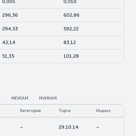
0,005
0,010
296,36
602,86
294,53
592,22
42,14
83,12
51,35
101,28
М
МЕУКАМ
МУИКАМ
Категория
Торги
Индекс
–
29.10.14
–