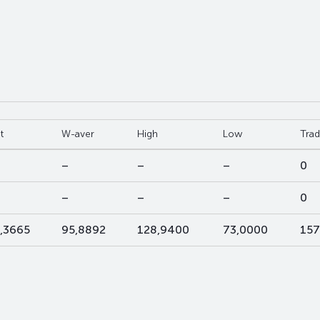
t
W-aver
High
Low
Tra
–
–
–
0
–
–
–
0
,3665
95,8892
128,9400
73,0000
157