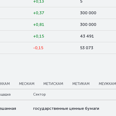
+0,13
5
+0,37
300 000
6
+0,81
300 000
3
+0,15
43 491
0
-0,15
53 073
ЕККАМ
МЕОКАМ
МЕТИСКАМ
МЕТИКАМ
МЕУЖКА
щадка
Сектор
ешанная
государственные ценные бумаги