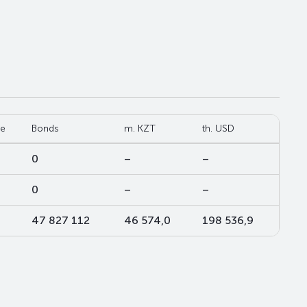
de
Bonds
m. KZT
th. USD
0
–
–
0
–
–
47 827 112
46 574,0
198 536,9