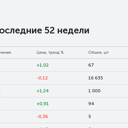
последние 52 недели
ачение
Цена, тренд %
Объем, шт
+1,02
67
-0,12
16 635
5
+1,24
1 000
4
+0,91
94
-0,36
5