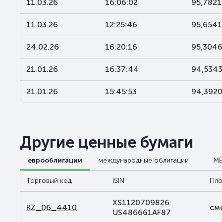
11.03.26
16:06:02
95,7821
11.03.26
12:25:46
95,6541
24.02.26
16:20:16
95,304
21.01.26
16:37:44
94,534
21.01.26
15:45:53
94,392
Другие ценные бумаги
еврооблигации
международные облигации
М
Торговый код
ISIN
Пло
XS1120709826
KZ_06_4410
см
US486661AF87