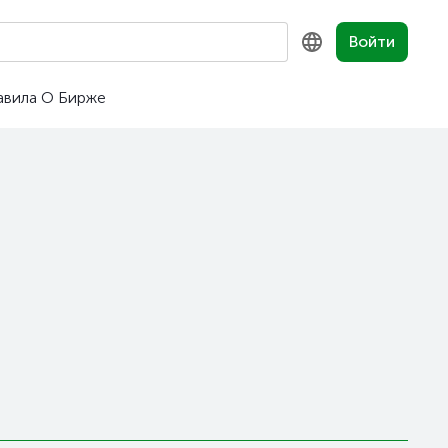
Войти
авила
О Бирже
KZ
RU
EN