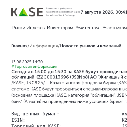
7 августа 2026, 00:4
Рынки
Индексы
Инвесторам
Эмитентам
Участникам
Главная
/
Информация
/
Новости рынков и компаний
13.08.2025 14:30
#Торговая информация
Сегодня с 15:00 до 15:30 на KASE будут проводит
облигаций KZ2C00013696 (JSBNb8) АО "Жилищный с
/KASE, 13.08.25/ – Казахстанская фондовая биржа (KAS
системе KASE будут проводиться специализированны
(основная площадка KASE, категория "облигации", JS
банк" (Алматы) на приведенных ниже условиях (время г.
-----------------------------------------
Вид ценных бумаг:                      ку
ISIN:                                  KZ
Торговый код KASE:                     JS