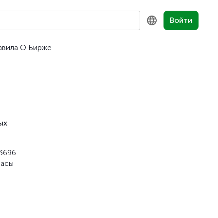
Войти
авила
О Бирже
KZ
RU
EN
ых
3696
басы