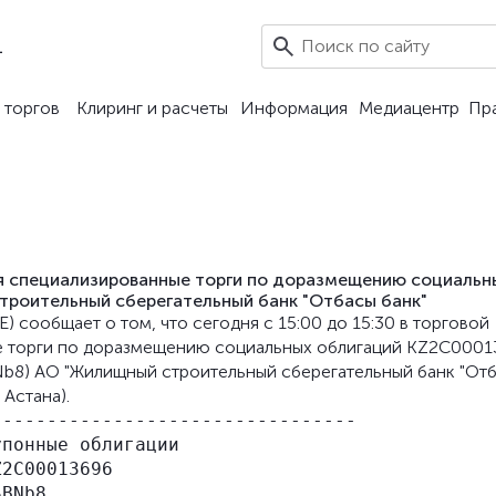
1
 торгов
Клиринг и расчеты
Информация
Медиацентр
Пр
ься специализированные торги по доразмещению социальн
троительный сберегательный банк "Отбасы банк"
E) сообщает о том, что сегодня с 15:00 до 15:30 в торговой
е торги по доразмещению социальных облигаций KZ2C0001
BNb8) АО "Жилищный строительный сберегательный банк "От
 Астана).
--------------------------------

понные облигации

2C00013696

BNb8
