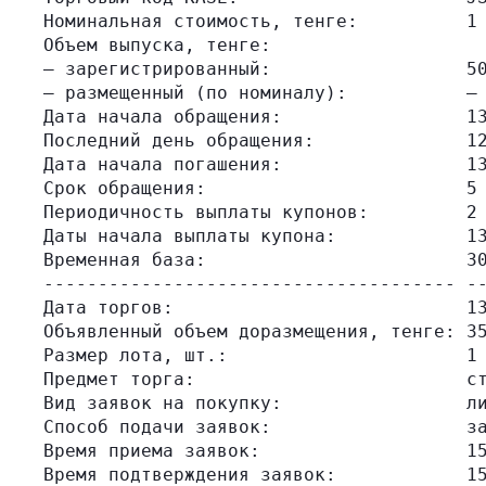
Номинальная стоимость, тенге:          1 
Объем выпуска, тенге:

– зарегистрированный:                  50
– размещенный (по номиналу):           –

Дата начала обращения:                 13
Последний день обращения:              12
Дата начала погашения:                 13
Срок обращения:                        5 
Периодичность выплаты купонов:         2 
Даты начала выплаты купона:            13
Временная база:                        30
-------------------------------------- --
Дата торгов:                           13
Объявленный объем доразмещения, тенге: 35
Размер лота, шт.:                      1

Предмет торга:                         ст
Вид заявок на покупку:                 ли
Способ подачи заявок:                  за
Время приема заявок:                   15
Время подтверждения заявок:            15