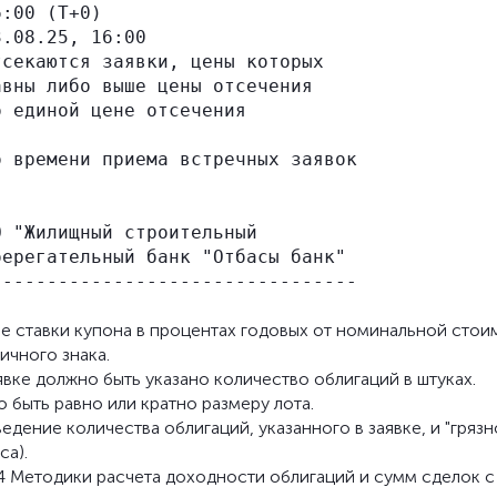
:00 (Т+0)

.08.25, 16:00

секаются заявки, цены которых

вны либо выше цены отсечения

 единой цене отсечения

 времени приема встречных заявок

 "Жилищный строительный

ерегательный банк "Отбасы банк"

ие ставки купона в процентах годовых от номинальной стои
ичного знака.
вке должно быть указано количество облигаций в штуках.
 быть равно или кратно размеру лота.
дение количества облигаций, указанного в заявке, и "грязн
са).
4 Методики расчета доходности облигаций и сумм сделок с