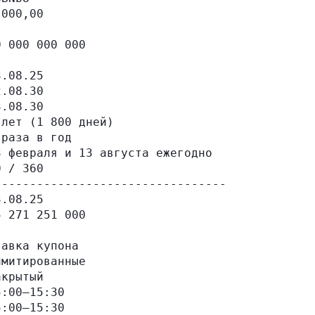
000,00

 000 000 000

.08.25

.08.30

.08.30

лет (1 800 дней)

раза в год

 февраля и 13 августа ежегодно

 / 360

--------------------------------

.08.25

 271 251 000

авка купона

митированные

крытый

:00–15:30

:00–15:30
