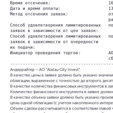
Время отсечения:                       16
Дата и время оплаты:                   13
Метод отсечения заявок:                от
                                       ра
Способ удовлетворения лимитированных   по
заявок в зависимости от цен заявок:

Способ удовлетворения лимитированных   по
заявок в зависимости от очередности

их подачи:

Инициатор проведения торгов:           АО
                                       сб
Андеррайтер – АО "Alatau City Invest".
В качестве цены в заявке должно быть указано значен
облигации, выраженное с точностью до второго десят
В качестве количества финансовых инструментов в зая
Количество финансового инструмента в заявке должно
В качестве объема заявки должно быть указано произве
цены одной облигации (с учетом накопленного интере
Объем сделки рассчитывается в соответствии главой 