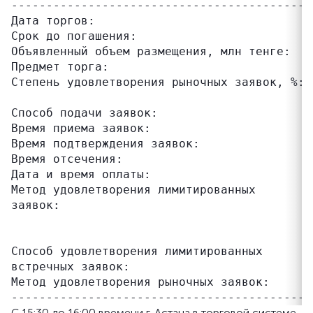
------------------------------------------ 
Дата торгов:                               1
Срок до погашения:                         
Объявленный объем размещения, млн тенге:   5
Предмет торга:                             
Степень удовлетворения рыночных заявок, %: 
                                           
Способ подачи заявок:                      з
Время приема заявок:                       0
Время подтверждения заявок:                0
Время отсечения:                           
Дата и время оплаты:                       1
Метод удовлетворения лимитированных        
заявок:                                    
                                           
                                           
Способ удовлетворения лимитированных       
встречных заявок:                          
Метод удовлетворения рыночных заявок:      
С 15:30 до 16:00 времени г. Астана в торговой системе