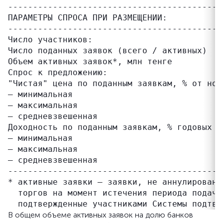
-------------------------------------------
ПАРАМЕТРЫ СПРОСА ПРИ РАЗМЕЩЕНИИ:

-------------------------------------------
Число участников:                           
Число поданных заявок (всего / активных)   
Объем активных заявок*, млн тенге          
Спрос к предложению:                       
"Чистая" цена по поданным заявкам, % от ном
– минимальная                              
– максимальная                             
– средневзвешенная                         
Доходность по поданным заявкам, % годовых (
– минимальная                              
– максимальная                             
– средневзвешенная                         
-------------------------------------------
* активные заявки – заявки, не аннулированн
  торгов на момент истечения периода подачи
В общем объеме активных заявок на долю банков