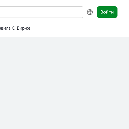
Войти
авила
О Бирже
KZ
RU
EN