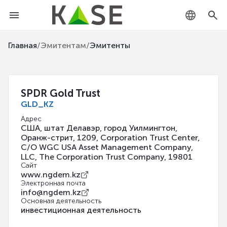
KZ
Главная
/
Эмитентам
/
Эмитенты
RU
EN
SPDR Gold Trust
GLD_KZ
Адрес
США, штат Делавэр, город Уилмингтон,
Оранж-стрит, 1209, Corporation Trust Center,
C/O WGC USA Asset Management Company,
LLC, The Corporation Trust Company, 19801
Сайт
www.ngdem.kz
Электронная почта
info@ngdem.kz
Основная деятельность
инвестиционная деятельность