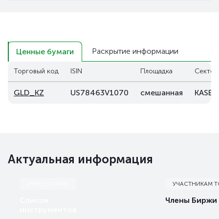
Раскрытие информации
Ценные бумаги
Торговый код
ISIN
Площадка
Сектор
GLD_KZ
US78463V1070
смешанная
KASE G
Актуальная информация
ИНВЕСТОРАМ
УЧАСТНИКАМ 
Список
Члены Биржи
инструментов