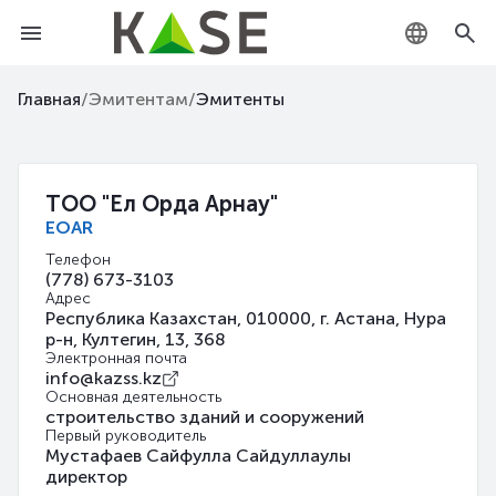
KZ
Главная
/
Эмитентам
/
Эмитенты
RU
EN
ТОО "Ел Орда Арнау"
EOAR
Телефон
(778) 673-3103
Адрес
Республика Казахстан, 010000, г. Астана, Нура
р-н, Култегин, 13, 368
Электронная почта
info@kazss.kz
Основная деятельность
строительство зданий и сооружений
Первый руководитель
Мустафаев Сайфулла Сайдуллаулы
директор