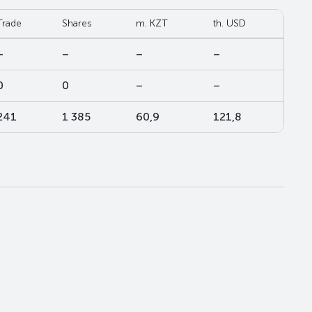
Trade
Shares
m. KZT
th. USD
–
–
–
–
0
0
–
–
241
1 385
60,9
121,8