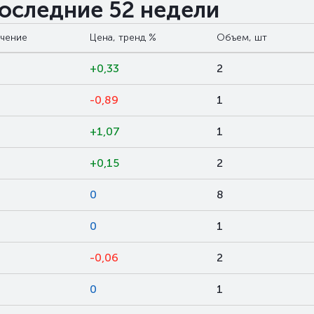
последние 52 недели
ачение
Цена, тренд %
Объем, шт
+0,33
2
-0,89
1
+1,07
1
+0,15
2
0
8
0
1
-0,06
2
0
1