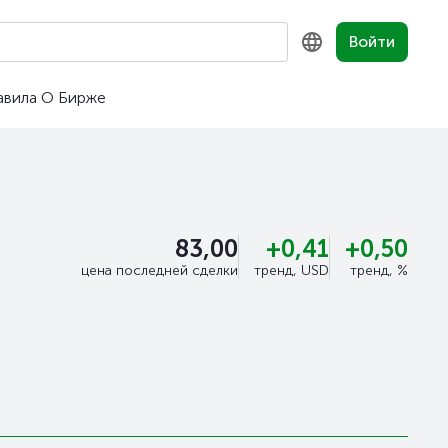
Войти
авила
О Бирже
KZ
RU
EN
83,00
+0,41
+0,50
цена последней сделки
тренд, USD
тренд, %