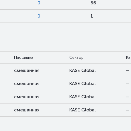
0
66
0
1
Площадка
Сектор
Ка
смешанная
KASE Global
–
смешанная
KASE Global
–
смешанная
KASE Global
–
смешанная
KASE Global
–